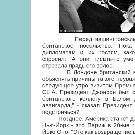
Перед вашингтонским конц
британское посольство. Пок
дипломатам и их гостям, како
спросил: "А они писать-то ум
отрезала прядь его волос.
В Лондоне британский мини
объяснять причины такого неува
следующее утро визитом Премье
США. Президент Джонсон был оч
британского коллегу в Белом
авангарда," - сказал Президент
подстричься?"
Позднее, Америка станет домо
Нью-Йорк - это Париж в 20-ые 
Йоко Оно: "Это как возвращение в