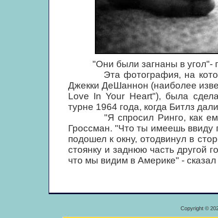
"Они были загнаны в угол"- пе
Эта фотография, на которой 
Джекки ДеШаннон (наиболее извест
Love In Your Heart"), была сде
турне 1964 года, когда Битлз дали
"Я спросил Ринго, как ему п
Гроссман. "Что ты имеешь ввиду 
подошел к окну, отодвинул в сто
стоянку и заднюю часть другой г
что мы видим в Америке" - сказал 
Copyright © 20