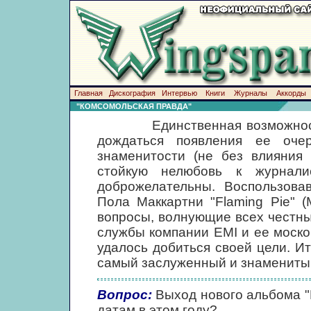
Главная
Дискография
Интервью
Книги
Журналы
Аккорды
"КОМСОМОЛЬСКАЯ ПРАВДА"
Единственная возможность ра
дождаться появления ее оче
знаменитости (не без влияния
стойкую нелюбовь к журнали
доброжелательны. Воспользова
Пола Маккартни "Flaming Pie" 
вопросы, волнующие всех честн
службы компании EMI и ее москов
удалось добиться своей цели. Ит
самый заслуженный и знаменитый
Вопрос:
Выход нового альбома "F
датам в этом году?