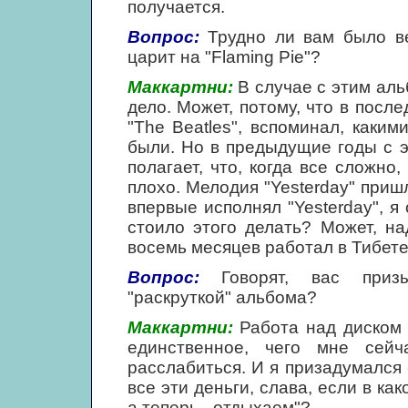
получается.
Вопрос:
Трудно ли вам было ве
царит на "Flaming Pie"?
Маккартни:
В случае с этим альб
дело. Может, потому, что в посл
"The Beatles", вспоминал, как
были. Но в предыдущие годы с э
полагает, что, когда все сложно,
плохо. Мелодия "Yesterday" пришл
впервые исполнял "Yesterday", я 
стоило этого делать? Может, на
восемь месяцев работал в Тибет
Вопрос:
Говорят, вас призы
"раскруткой" альбома?
Маккартни:
Работа над диском 
единственное, чего мне сейча
расслабиться. И я призадумался -
все эти деньги, слава, если в как
а теперь - отдыхаем"?