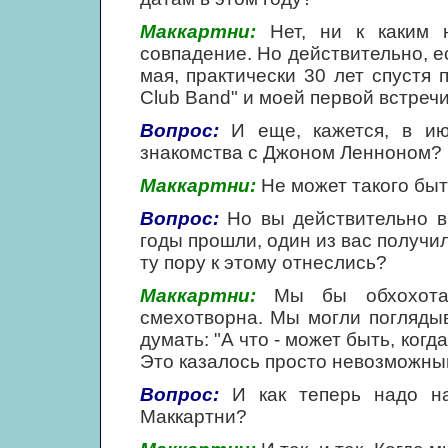
Маккартни:
Нет, ни к каким ю
совпадение. Но действительно, е
мая, практически 30 лет спустя п
Club Band" и моей первой встречи
Вопрос:
И еще, кажется, в ию
знакомства с Джоном Ленноном?
Маккартни:
Не может такого быть
Вопрос:
Но вы действительно вп
годы прошли, один из вас получил
ту пору к этому отнеслись?
Маккартни:
Мы бы обхохотал
смехотворна. Мы могли погляды
думать: "А что - может быть, когд
Это казалось просто невозможны
Вопрос:
И как теперь надо на
Маккартни?