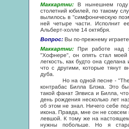
Маккартни:
В нынешнем году 
столетний юбилей, по такому сл
вылилось в "симфоническую поэм
ней четыре части. Исполнит е
Альберт-холле 14 октября.
Вопрос:
Вы по-прежнему играете
Маккартни:
При работе над э
"Хофнере", он опять стал моей
легкость, как будто она сделана 
что с другими, которые тянут в
дуба.
Но на одной песне - "The Son
контрабас Билла Блэка. Это бы
такой фанат Элвиса и Билла, чт
день рождения несколько лет наза
об этом не знал. Ничего себе под
икона. Правда, мне он не совсем 
левшой. К тому же на настоящем
нужны побольше. Но я стараю