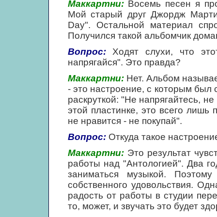
Маккартни:
Восемь песен я пр
Мой старый друг Джордж Мартин
Day". Остальной материал спр
Получился такой альбомчик дома
Вопрос:
Ходят слухи, что это
напрягайся". Это правда?
Маккартни:
Нет. Альбом называе
- это настроение, с которым был с
раскруткой: "Не напрягайтесь, н
этой пластинке, это всего лишь п
не нравится - не покупай".
Вопрос:
Откуда такое настроени
Маккартни:
Это результат чувс
работы над "Антологией". Два го
заниматься музыкой. Поэтому
собственного удовольствия. Одн
радость от работы в студии пер
то, может, и звучать это будет здо