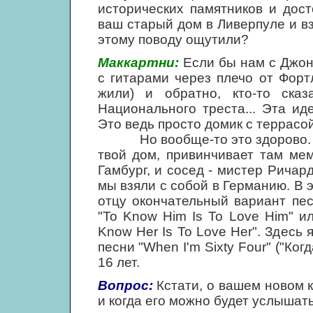
исторических памятников и дост
ваш старый дом в Ливерпуле и вз
этому поводу ощутили?
Маккартни:
Если бы нам с Джон
с гитарами через плечо от Форт
жили) и обратно, кто-то ска
Национального треста... Эта ид
Это ведь просто домик с террасой
Но вообще-то это здорово. Это
твой дом, привинчивает там ме
Гамбург, и сосед - мистер Ричар
мы взяли с собой в Германию. В
отцу окончательный вариант пес
"To Know Him Is To Love Him" и
Know Her Is To Love Her". Здес
песни "When I'm Sixty Four" ("Ког
16 лет.
Вопрос:
Кстати, о вашем новом к
и когда его можно будет услышат