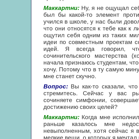
Маккартни:
Ну, я не ощущал себ
был бы какой-то элемент проти
учился в школе, у нас были дово
что они относятся к тебе как к л
ощутил себя одним из таких мил
идеи по совместным проектам с
идей. Я всегда говорил, ч
сочинительского мастерства (х
начала признаюсь студентам, что 
хочу. Потому что в ту самую минут
мне станет скучно.
Вопрос:
Вы как-то сказали, что
стремитесь. Сейчас у вас ры
сочиняете симфонии, совершае
достижению своих целей?
Маккартни:
Когда мне исполнило
раньше казалось мне недос
невыполненным, хотя сейчас я в
мелкие вещи, о которых я мечтал