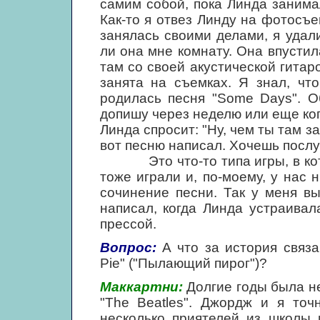
самим собой, пока Линда занима
Как-то я отвез Линду на фотосъе
занялась своими делами, я удал
ли она мне комнату. Она впустил
там со своей акустической гитар
занята на съемках. Я знал, чт
родилась песня "Some Days". 
допишу через неделю или еще когд
Линда спросит: "Ну, чем ты там за
вот песню написал. Хочешь посл
Это что-то типа игры, в котор
тоже играли и, по-моему, у нас 
сочинение песни. Так у меня в
написал, когда Линда устраива
прессой.
Вопрос:
А что за история связа
Pie" ("Пылающий пирог")?
Маккартни:
Долгие годы была не
"The Beatles". Джордж и я точ
несколько приятелей из школы 