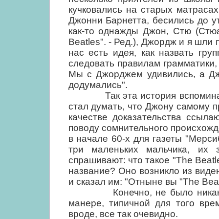
кучковались на старых матрасах
Джонни Барнетта, бесились до ут
как-то однажды Джон, Стю (Стю
Beatles". - Ред.), Джордж и я шли
нас есть идея, как назвать групп
следовать правилам грамматики, п
Мы с Джорджем удивились, а Дж
додумались".
Так эта история вспоминается
стал думать, что Джону самому п
качестве доказательства ссыла
поводу сомнительного происхожде
в начале 60-х для газеты "Мерси
три маленьких мальчика, их 
спрашивают: что такое "The Beatle
название? Оно возникло из виде
и сказал им: "Отныне вы "The Beatl
Конечно, не было никакого 
манере, типичной для того вре
вроде, все так очевидно.