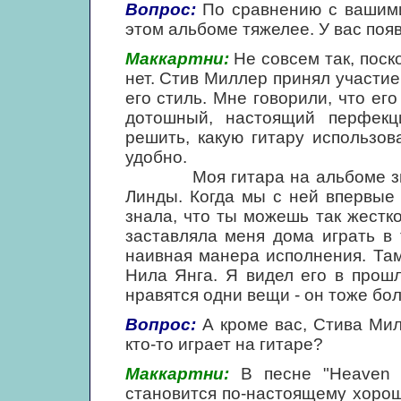
Вопрос:
По сравнению с вашими
этом альбоме тяжелее. У вас поя
Маккартни:
Не совсем так, поск
нет. Стив Миллер принял участие
его стиль. Мне говорили, что ег
дотошный, настоящий перфекц
решить, какую гитару использо
удобно.
Моя гитара на альбоме звучит
Линды. Когда мы с ней впервые 
знала, что ты можешь так жестко
заставляла меня дома играть в 
наивная манера исполнения. Там
Нила Янга. Я видел его в прош
нравятся одни вещи - он тоже бо
Вопрос:
А кроме вас, Стива Ми
кто-то играет на гитаре?
Маккартни:
В песне "Heaven 
становится по-настоящему хорош