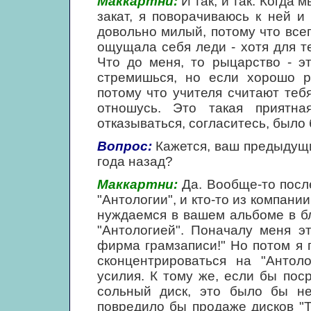
Маккартни:
И так, и так. Когда 
закат, я поворачиваюсь к ней и 
довольно милый, потому что всег
ощущала себя леди - хотя для те
Что до меня, то рыцарство - э
стремишься, но если хорошо р
потому что учителя считают теб
отношусь. Это такая приятна
отказываться, согласитесь, было
Вопрос:
Кажется, ваш предыдущи
года назад?
Маккартни:
Да. Вообще-то после
"Антологии", и кто-то из компани
нуждаемся в вашем альбоме в бл
"Антологией". Поначалу меня эт
фирма грамзаписи!" Но потом я п
сконцентрироваться на "Антол
усилия. К тому же, если бы пос
сольный диск, это было бы не
повредило бы продаже дисков "Th