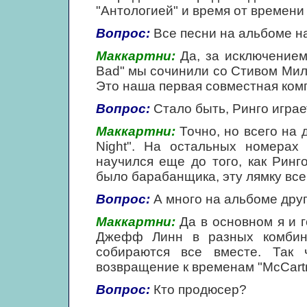
"Антологией" и время от времени п
Вопрос:
Все песни на альбоме н
Маккартни:
Да, за исключением 
Bad" мы сочинили со Стивом Милле
Это наша первая совместная ком
Вопрос:
Стало быть, Ринго играе
Маккартни:
Точно, но всего на дв
Night". На остальных номерах
научился еще до того, как Ринго
было барабанщика, эту лямку всег
Вопрос:
А много на альбоме дру
Маккартни:
Да в основном я и г
Джефф Линн в разных комбин
собираются все вместе. Так 
возвращение к временам "McCartn
Вопрос:
Кто продюсер?