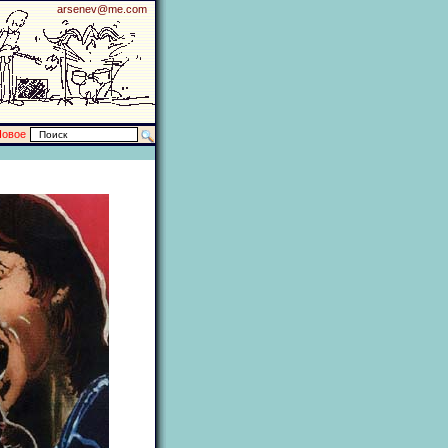
arsenev@me.com
Новое