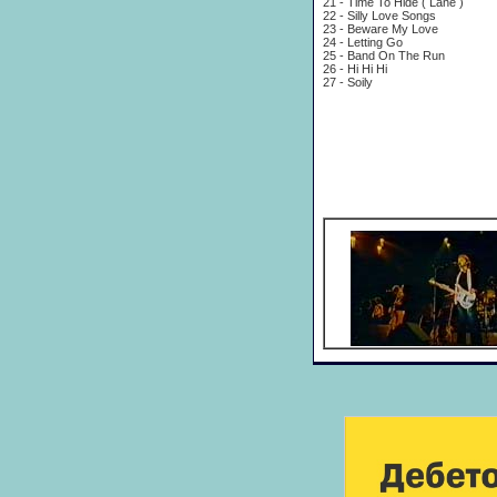
21 - Time To Hide ( Lane )
22 - Silly Love Songs
23 - Beware My Love
24 - Letting Go
25 - Band On The Run
26 - Hi Hi Hi
27 - Soily