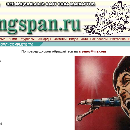
вью
Книги
Журналы
Аккорды
Заметки
Видео
Фото
Рок-посевы
Викторина
OW" (COMPLETE TV)
По поводу дисков обращайтесь на
arsenev@me.com
w
id