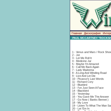
Главная
Дискография
Интер
PAUL MCCARTNEY "ROCKSH
1 - Venus and Mars / Rock Sho
2 - Jet
3 - Let Me Roll It
4 - Medicine Jar
5 - Maybe I'm Amazed
6 - Call Me Back Again
7 - Lady Madonna
8 - A Long And Winding Road
9 - Live And Let Die
10 - Picasso's Last Words
11 - Richard Cory
12 - Bluebird
13 - I've Just Seen A Face
14 - Blackbird
15 - Yesterday
16 - You Gave Me The Answer
17 - Go Now ( Banks Bennet )
18 - My Love
19 - Listen To What The Man Sa
20 - Let 'Em In