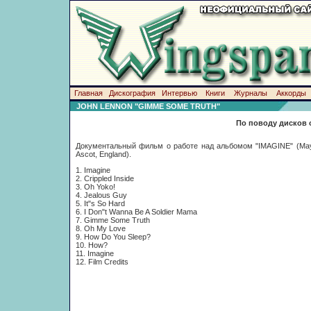
Главная
Дискография
Интервью
Книги
Журналы
Аккорды
JOHN LENNON "GIMME SOME TRUTH"
По поводу дисков 
Документальный фильм о работе над альбомом "IMAGINE" (May
Ascot, England).
1. Imagine
2. Crippled Inside
3. Oh Yoko!
4. Jealous Guy
5. It"s So Hard
6. I Don"t Wanna Be A Soldier Mama
7. Gimme Some Truth
8. Oh My Love
9. How Do You Sleep?
10. How?
11. Imagine
12. Film Credits