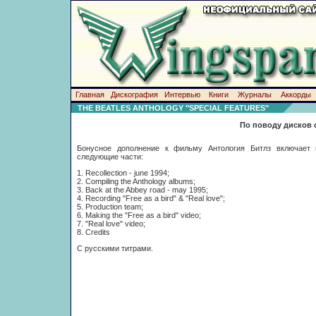
Главная
Дискография
Интервью
Книги
Журналы
Аккорды
THE BEATLES ANTHOLOGY "SPECIAL FEATURES"
По поводу дисков 
Бонусное дополнение к фильму Антология Битлз включает 
следующие части:
1. Recollection - june 1994;
2. Compiling the Anthology albums;
3. Back at the Abbey road - may 1995;
4. Recording "Free as a bird" & "Real love";
5. Production team;
6. Making the "Free as a bird" video;
7. "Real love" video;
8. Credits
С русскими титрами.