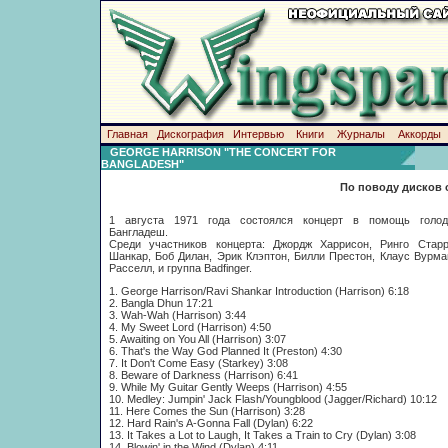
Главная
Дискография
Интервью
Книги
Журналы
Аккорды
GEORGE HARRISON "THE CONCERT FOR
BANGLADESH"
По поводу дисков 
1 августа 1971 года состоялся концерт в помощь голо
Бангладеш.
Среди участников концерта: Джордж Харрисон, Ринго Стар
Шанкар, Боб Дилан, Эрик Клэптон, Билли Престон, Клаус Вурма
Расселл, и группа Badfinger.
1. George Harrison/Ravi Shankar Introduction (Harrison) 6:18
2. Bangla Dhun 17:21
3. Wah-Wah (Harrison) 3:44
4. My Sweet Lord (Harrison) 4:50
5. Awaiting on You All (Harrison) 3:07
6. That's the Way God Planned It (Preston) 4:30
7. It Don't Come Easy (Starkey) 3:08
8. Beware of Darkness (Harrison) 6:41
9. While My Guitar Gently Weeps (Harrison) 4:55
10. Medley: Jumpin' Jack Flash/Youngblood (Jagger/Richard) 10:12
11. Here Comes the Sun (Harrison) 3:28
12. Hard Rain's A-Gonna Fall (Dylan) 6:22
13. It Takes a Lot to Laugh, It Takes a Train to Cry (Dylan) 3:08
14. Blowin' in the Wind (Dylan) 4:11