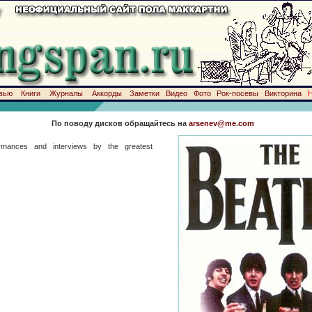
вью
Книги
Журналы
Аккорды
Заметки
Видео
Фото
Рок-посевы
Викторина
По поводу дисков обращайтесь на
arsenev@me.com
rmances and interviews by the greatest