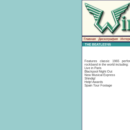
Главная
Дискография
Интер
THE BEATLES'65
Features classic 1965 perfo
rockband in the world including:
Live in Paris
Blackpool Night Out
New Musical Express
Shindig!
Help! Awards
Spain Tour Footage