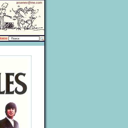
arsenev@me.com
Новое