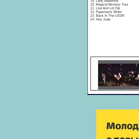
19. Lady Madonna
20. Magical Mystery Tour
21. Live And Let Die
22. Paperback Writer
23. Back In The USSR
24. Hey Jude