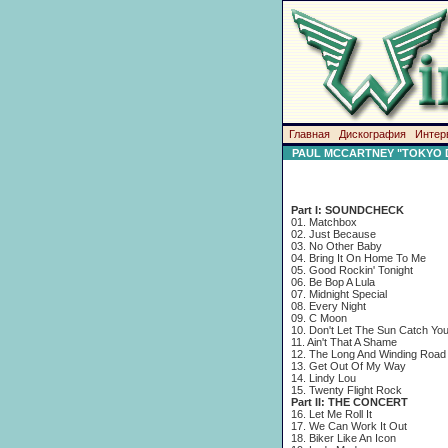
Главная
Дискография
Интер
PAUL MCCARTNEY "TOKYO D
Part I: SOUNDCHECK
01. Matchbox
02. Just Because
03. No Other Baby
04. Bring It On Home To Me
05. Good Rockin' Tonight
06. Be Bop A Lula
07. Midnight Special
08. Every Night
09. C Moon
10. Don't Let The Sun Catch Yo
11. Ain't That A Shame
12. The Long And Winding Road
13. Get Out Of My Way
14. Lindy Lou
15. Twenty Flight Rock
Part II: THE CONCERT
16. Let Me Roll It
17. We Can Work It Out
18. Biker Like An Icon