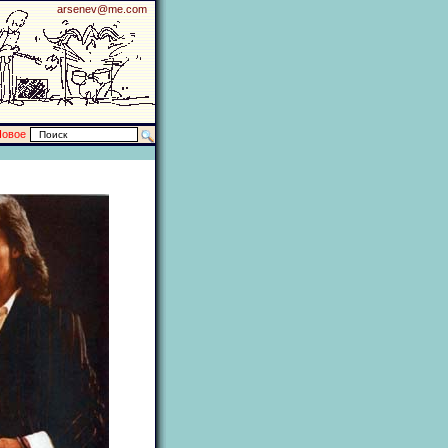
arsenev@me.com
Новое