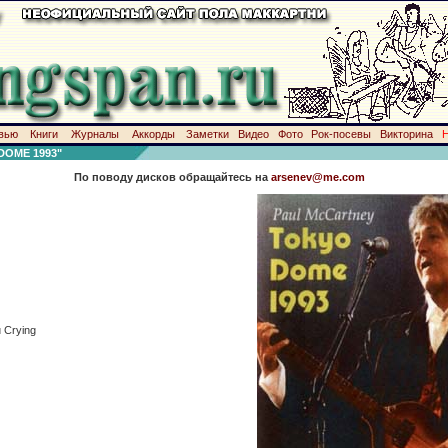
вью
Книги
Журналы
Аккорды
Заметки
Видео
Фото
Рок-посевы
Викторина
OME 1993"
По поводу дисков обращайтесь на
arsenev@me.com
u Crying