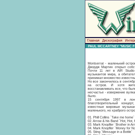
Главная
Дискография
Интер
PAUL MCCARTNEY "MUSIC 
Montserrat - маленький остр
Джордж Мартин открыл собст
Почти 11 лет в AIR Studi
музыкантов мира, а обитател
принимал множество известн
Но все закончилось в сентябр
на остров. И хотя жител
восстанавливать все, что бы
несчастье - извержение вулка
было.
15 сентября 1997 в лонд
благотворительный концер
известные мировые музыкан
маленького, но храброго остро
01. Phill Collins `Take me home`
02. Arrow & his Band `Hot, Hot, 
03. Mark Knopfler `Brother in A
04. Mark Knopfler `Money for No
05. Sting `Message in a Bottle`