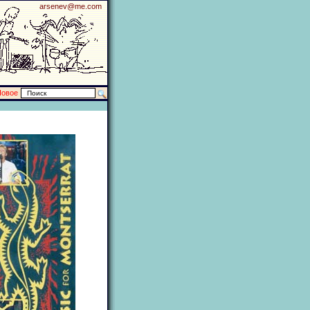
arsenev@me.com
Новое