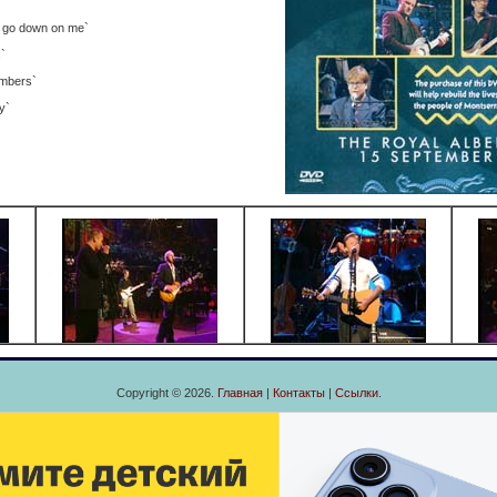
un go down on me`
s`
umbers`
y`
Copyright © 2026.
Главная
|
Контакты
|
Ссылки
.