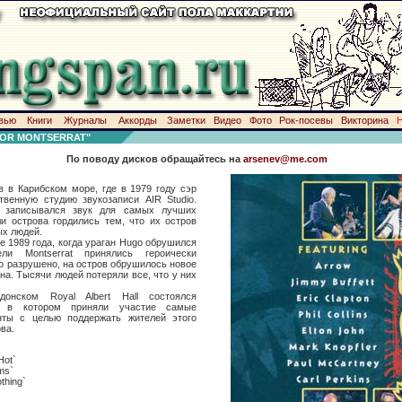
вью
Книги
Журналы
Аккорды
Заметки
Видео
Фото
Рок-посевы
Викторина
FOR MONTSERRAT"
По поводу дисков обращайтесь на
arsenev@me.com
ов в Карибском море, где в 1979 году сэр
венную студию звукозаписи AIR Studio.
o записывался звук для самых лучших
и острова гордились тем, что их остров
ых людей.
е 1989 года, когда ураган Hugo обрушился
и Montserrat принялись героически
ло разрушено, на остров обрушилось новое
на. Тысячи людей потеряли все, что у них
онском Royal Albert Hall состоялся
т, в котором приняли участие самые
ты с целью поддержать жителей этого
ва.
Hot`
rms`
thing`