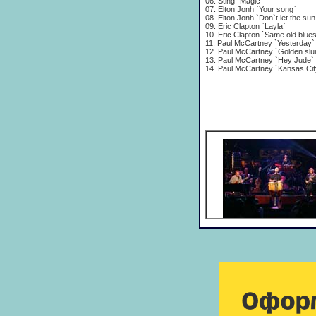
06. Sting `Magic`
07. Elton Jonh `Your song`
08. Elton Jonh `Don`t let the s
09. Eric Clapton `Layla`
10. Eric Clapton `Same old blue
11. Paul McCartney `Yesterday`
12. Paul McCartney `Golden sl
13. Paul McCartney `Hey Jude`
14. Paul McCartney `Kansas Cit