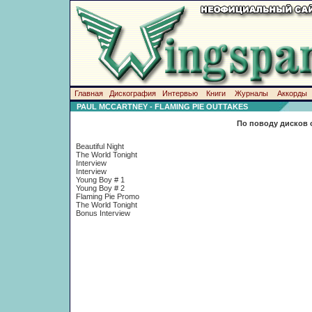
Главная
Дискография
Интервью
Книги
Журналы
Аккорды
PAUL MCCARTNEY - FLAMING PIE OUTTAKES
По поводу дисков 
Beautiful Night
The World Tonight
Interview
Interview
Young Boy # 1
Young Boy # 2
Flaming Pie Promo
The World Tonight
Bonus Interview