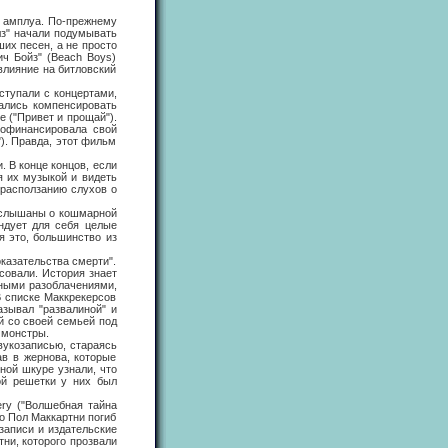
 амплуа. По-прежнему
лз" начали подумывать
их песен, а не просто
ч Бойз" (Beach Boys)
влияние на битловский
упали с концертами,
ались компенсировать
 ("Привет и прощай").
профинансировала свой
). Правда, этот фильм
 В конце концов, если
я их музыкой и видеть
 расползанию слухов о
слышаны о кошмарной
ндует для себя целые
я это, большинство из
азательства смерти".
совали. История знает
нными разоблачениями,
 списке Маккрекерсов
азывал "развалиной" и
й со своей семьей под
 монстры.
укозаписью, стараясь
ав в жернова, которые
ной шкуре узнали, что
ой решетки у них был
y ("Волшебная тайна
о Пол Маккартни погиб
записи и издательские
тни, которого прозвали