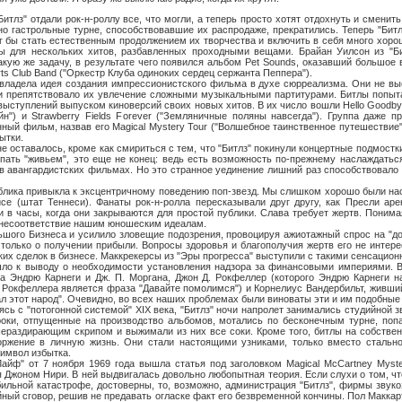
 отдали рок-н-роллу все, что могли, а теперь просто хотят отдохнуть и сменить
о гастрольные турне, способствовавшие их распродаже, прекратились. Теперь "Бит
г бы стать естественным продолжением их творчества и включить в себя много хорош
ы для нескольких хитов, разбавленных проходными вещами. Брайан Уилсон из "Би
акую же задачу, в результате чего появился альбом Pet Sounds, оказавший большое 
arts Club Band ("Оркестр Клуба одиноких сердец сержанта Пеппера").
 идея создания импрессионистского фильма в духе сюрреализма. Они не выст
ти препятствовало их увлечение сложными музыкальными партитурами. Битлы попыт
выступлений выпуском киноверсий своих новых хитов. В их число вошли Hello Goodbye
йн") и Strawberry Fields Forever ("Земляничные поляны навсегда"). Группа даже 
ный фильм, назвав его Magical Mystery Tour ("Волшебное таинственное путешествие"
ытки.
авалось, кроме как смириться с тем, что "Битлз" покинули концертные подмостки.
пать "живьем", это еще не конец: ведь есть возможность по-прежнему наслаждатьс
в авангардистских фильмах. Но это странное уединение лишний раз способствовало
привыкла к эксцентричному поведению поп-звезд. Мы слишком хорошо были на
е (штат Теннеси). Фанаты рок-н-ролла пересказывали друг другу, как Пресли аре
и в часы, когда они закрываются для простой публики. Слава требует жертв. Понима
 несоответствие нашим юношеским идеалам.
изнеса и усилило зловещие подозрения, провоцируя ажиотажный спрос на "док
только о получении прибыли. Вопросы здоровья и благополучия жертв его не интере
их сделок в бизнесе. Маккрекерсы из "Эры прогресса" выступили с такими сенсацио
шло к выводу о необходимости установления надзора за финансовыми империями. В
а Эндрю Карнеги и Дж. П. Моргана, Джон Д. Рокфеллер (которого Эндрю Карнеги н
 Рокфеллера является фраза "Давайте помолимся") и Корнелиус Вандербильт, живши
ал этот народ". Очевидно, во всех наших проблемах были виноваты эти и им подобные
потогонной системой" XIX века, "Битлз" ночи напролет занимались студийной зв
роки, отпущенные на производство альбомов, мотались по бесконечным турне, поп
ераздирающим скрипом и выжимали из них все соки. Кроме того, битлы на собствен
оржение в личную жизнь. Они стали настоящими узниками, только вместо стальн
символ избытка.
7 ноября 1969 года вышла статья под заголовком Magical McCartney Myster
я Джоном Нири. В ней выдвигалась довольно любопытная теория. Если слухи о том, чт
ильной катастрофе, достоверны, то, возможно, администрация "Битлз", фирмы звуко
йный сговор, решив не предавать огласке факт его безвременной кончины. Пол Маккар