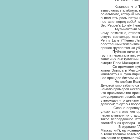
Казалось, что "Битлз"
выпускались альбомы, н
об альбоме, который мо
выполнять роль витрин
поставил перед собой т
Set. Pepper's Lonely He
Музыкантами овладела
чему, возможно, отчас
отсутствие концертных 
Penny Lane ("Пенни Ле
собственный телевизион
принес группе только уб
Публике ничего не ост
группа перестала высту
записи их выступлений 
смерти Пола Маккартни.
Со временем публика 
жизни Элвиса в Мемфис
кинотеатры и луна-парк
нас прощало битлам их
Но клеймо Большого Б
Деловой мир заботился 
немало примеров жесток
что правительство при
фигурировали семейств
утверждал, что девизом
девизом: "Черт бы побр
Словно соревнуясь с "
уложиться в жесткие с
перемалывали их с душ
такое беспардонное вт
золотой знак доллара - 
В журнале "Лайф" от 
Маккартни"), написанна
в таинственной автомоб
компании вступили в та