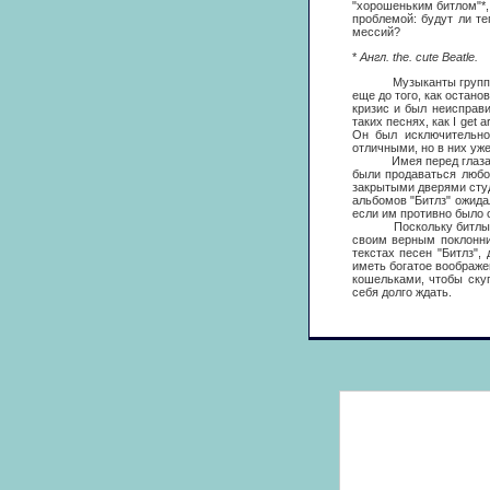
"хорошеньким битлом"*,
проблемой: будут ли т
мессий?
*
Англ. the. cute Beatle.
Музыканты группы "Бич
еще до того, как остан
кризис и был неисправ
таких песнях, как I get
Он был исключительно
отличными, но в них уже 
Имея перед глазами эт
были продаваться любо
закрытыми дверями студ
альбомов "Битлз" ожида
если им противно было 
Поскольку битлы не мо
своим верным поклонни
текстах песен "Битлз"
иметь богатое воображе
кошельками, чтобы скуп
себя долго ждать.