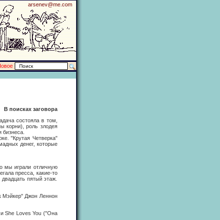
arsenev@me.com
Новое
В поисках заговора
дача состояла в том,
ы корни), роль злодея
 бизнеса.
е. "Крутая Четверка"
мадных денег, которые
о мы играли отличную
егала пресса, какие-то
 двадцать пятый этаж.
 Мэйкер" Джон Леннон
 и She Loves You ("Она