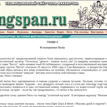
вью
Книги
Журналы
Аккорды
Заметки
Видео
Фото
Рок-посевы
Викторина
 МАККАРТНИ: ИСТОРИЯ ЖЕРТВОПРИНОШЕНИЯ"
ГЛАВА 2
Я похоронил Пола
ьств" предполагаемой смерти Пола накопилось достаточно, первоочередная за
нственный заговор. Поскольку "деньги - корень всего зла" (а каждому человеку нужн
о сами "Битлз", либо ненавистный Истеблишмент, созданный и возглавляемый акулами
ппа "Битлз" отыграла 29 августа 1966 года в Сан-Франциско, в Кендлстик-Парк
ский образ жизни и все реже появлялась на публике. Музыканты отказывались от гро
ртное выступление "живьем". Битлам опостылела собственная слава.
 Ринго говорил:
оей жизни был одновременно и самым худшим и самым лучшим. Лучшим, потому чт
о проводили время. Худшим... все двадцать четыре часа в сутки нас повсюду подстер
пытались ворваться в наш гостиничный номер, поднимаясь по водосточной трубе на
 конца, ни края... если бы так продолжалось, то лично я бы свихнулся.
ли точку зрения Ринго по поводу "отличной музыки". В интервью журналу "Мьюзик
еношу нашу раннюю музыку... песни типа Eight Days A Week ("Восемь дней в неделю")
я уже достали. Я сразу же выключаю радио, когда их крутят.