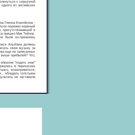
олкнуться с серьезной
 одного из английских
а Гленна Кэмпбелла -
илсон пережил нервный
и, присутствовавшей в
нса пришел Мик Тейлор.
сни были по-прежнему
риск. Альбомы должны
писать свою музыку за
ока еще не записанных
а выше прибылей? Что,
бразом "подать знак"
ржались в лирических
ушать, всматриваться,
... обладать толстыми
зультаты не заставили