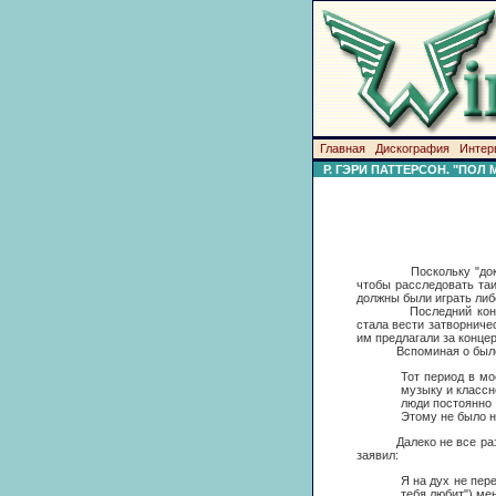
Главная
Дискография
Интер
Р. ГЭРИ ПАТТЕРСОН. "ПОЛ
Поскольку "доказател
чтобы расследовать таи
должны были играть либ
Последний концерт гру
стала вести затворниче
им предлагали за конце
Вспоминая о былом,
Тот период в м
музыку и классн
люди постоянно 
Этому не было ни
Далеко не все разделя
заявил:
Я на дух не пер
тебя любит") мен