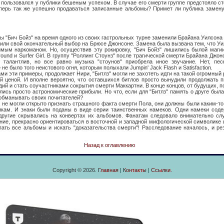
 пользовался у публики бешеным успехом. В случае его смерти группе предстояло ст
еперь так же успешно продаваться записанные альбомы? Примет ли публика замену
 Бойз" на время одного из своих гастрольных турне заменили Брайана Уилсона н
овили свой окончательный выбор на Брюсе Джонсоне. Замена была вызвана тем, что У
имым наркоманом. Но, осуществив эту рокировку, "Бич Бойз" лишились былой маги
 around и Surfer Girl. В группу "Роллинг Стоунз" после трагической смерти Брайана Джо
 талантлив, но все равно музыка "стоунов" приобрела иное звучание. Нет, пе
не было того неистового огня, которым полыхали Jumpin' Jack Flash и Satisfaction.
и примеры, продолжает Нири, "Битлз" могли не захотеть идти на такой огромный 
й ценой. И вполне вероятно, что оставшихся битлов просто вынудили продолжать 
ий и стать соучастниками сокрытия смерти Маккартни. В конце концов, от будущих, п
лись просто астрономические прибыли. Но что, если для "Битлз" память о друге был
обманывать своих почитателей?
гли открыто признать страшного факта смерти Пола, они должны были каким-то о
кам. И знаки были поданы в виде серии таинственных намеков. Одни намеки соде
, другие скрывались на конвертах их альбомов. Фанатам следовало внимательно сл
ние, прекрасно ориентироваться в восточной и западной мифологической символике и
ать все альбомы и искать "доказательства смерти"! Расследование началось, и ре
Назад к оглавлению
Copyright © 2026.
Главная
|
Контакты
|
Ссылки
.