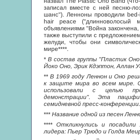
назвал The Plastic Ono Band (что
записал вместе с ней песню-ло
шанс"). Ленноны проводили bed-i
hair peace ("длинноволосый 
объявлениями "Война закончена, е
также выступили с предложением
желуди, чтобы они символичес
мире****.
*
В состав группы "Пластик Оно
Йоко Оно, Эрик Кдэптон, Аллан У
**
В 1969 году Леннон и Оно ре
к защите мира во всем мире. 
использовали с целью про
демонстрации". Эта пацифи
семидневной пресс-конференции
***
Название одной из песен Ленн
****
Откликнулись и посадили
лидера: Пьер Трюдо и Голда Меир