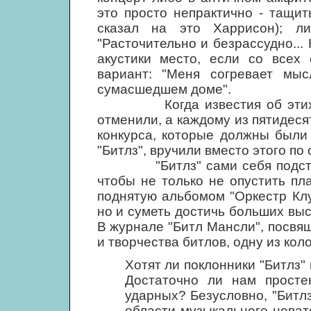
это просто непрактично - тащит
сказал на это Харрисон); л
"Расточительно и безрассудно...
акустики место, если со всех 
вариант: "Меня согревает мы
сумасшедшем доме".
Когда известия об этих рас
отменили, а каждому из пятидес
конкурса, которые должны были
"Битлз", вручили вместо этого по
"Битлз" сами себя подстегив
чтобы не только не опустить пл
поднятую альбомом "Оркестр Кл
но и суметь достичь больших выс
В журнале "Битл Мансли", посвя
и творчества битлов, одну из кол
Хотят ли поклонники "Битлз"
Достаточно ли нам простен
ударных? Безусловно, "Битл
области музыкального новат