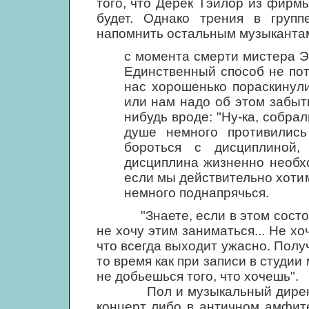
того, что Дерек Тэйлор из фирм
будет. Однако трения в груп
напомнить остальным музыкантам
с момента смерти мистера Эп
Единственный способ не пот
нас хорошенько пораскинули
или нам надо об этом забыт
нибудь вроде: "Ну-ка, собрал
душе немного противились
бороться с дисциплиной
дисциплина жизненно необх
если мы действительно хотим
немного поднапрячься.
"Знаете, если в этом состоит с
не хочу этим заниматься... Не хо
что всегда выходит ужасно. Полу
то время как при записи в студии
не добьешься того, что хочешь".
Пол и музыкальный директор 
концерт либо в античном амфите