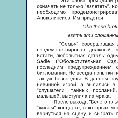
Эти слова проходили рефрен
означать не только "взлететь", н
необходимо продемонстриров
Апокалипсиса. Им придется
take those broke
взять эти сломанны
"Семья", совершившая эти уб
продемонстрировав должный с
Кстати, любопытная деталь: одн
Sadie ("Обольстительная Сэ
последним предупреждением 
битломании. Не всегда попытки н
так уж безвредны. В данном сл
невинной игрой, а вылились в 
"слушатели" тайных посланий.
малышей, выступила из мрака.
После выхода "Белого альбом
"живом" концерте, с которым мо
вернуться на сцену и сыграть