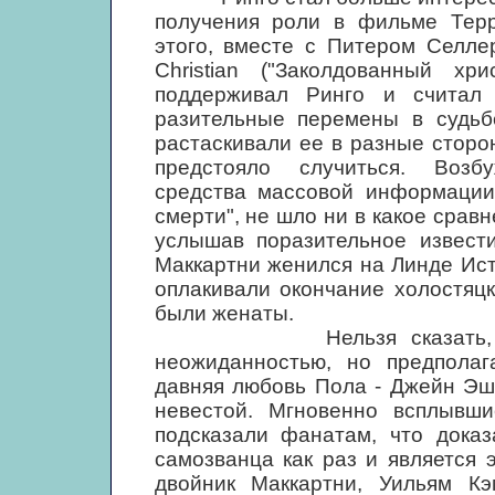
получения роли в фильме Терр
этого, вместе с Питером Селле
Christian ("Заколдованный хр
поддерживал Ринго и считал
разительные перемены в судьб
растаскивали ее в разные стор
предстояло случиться. Возб
средства массовой информации 
смерти", не шло ни в какое срав
услышав поразительное извест
Маккартни женился на Линде Ис
оплакивали окончание холостяцк
были женаты.
Нельзя сказать, что же
неожиданностью, но предполаг
давняя любовь Пола - Джейн Эше
невестой. Мгновенно всплывши
подсказали фанатам, что дока
самозванца как раз и является 
двойник Маккартни, Уильям К