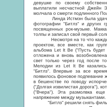
девушке по своему собствен
выплатили несчастной Джейн Э
молчала о смерти подлинного По
Линда Истмэн была удачлив
фотографии "Битлз" и других г
посвященных рок-музыке. Макка
толпы и записал свой первый сол
Несмотря на то что каждый и
проектом, все вместе, как гру
альбома Let It Be ("Пусть будет
отложена и вновь возобновлена
свет только через год после то
Мелодии из Let It Be казалис
"Битлз". Впервые за все врем
появилось фоновое подпевание ж
в бешенстве по поводу испорче
("Долгая извилистая дорога"), к
("Вчера"). Эта размолвка ещ
напряжение между музыкантами.
"Битлз" решили снять фильм о 