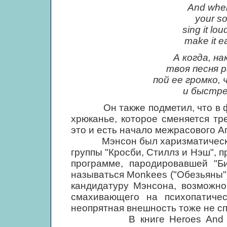
And when 
your son
sing it lo
make it e
А когда, на
твоя песня р
пой ее громко,
и быстре
Он также подметил, что в фина
хрюканье, которое сменяется тр
это и есть начало межрасового А
Мэнсон был харизматической л
группы "Кросби, Стиллз и Нэш", 
программе, пародировавшей "Б
называться Monkees ("Обезьяны")
кандидатуру Мэнсона, возможно,
смахивающего на психопатичес
неопрятная внешность тоже не сп
В книге Heroes And Villain