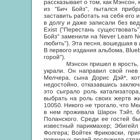
рассказывает о том, как Мэнсон,
из "Бич Бойз", пытался прибр
заставить работать на себя его и
в долгу и даже записали без ве
Exist ("Перестань существовать
Бойз" заменили на Never Leam Not
любить"). Эта песня, вошедшая в 
В первого издания альбома, Blueb
горой").
Мэнсон пришел в ярость, узна
украли. Он направил свой гнев
Мелчера, сына Дорис Дэй*, ко
недостойно, отказавшись заключ
это сыграло роль катализатора
выбрать на роль своих жертв ж
10050. Никого не трогало, что М
в нем проживала Шарон Тэйт, 
Поланского. Среди ее гостей б
известный парикмахер; Эбигейл
Фолгера; Войтек Фриковски, при
повинных людей послужила стра