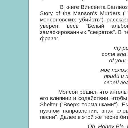
В книге Винсента Баглиози и К
Story of the Manson's Murders 
мэнсоновских убийств") расска
уверен: весь "Белый альбо
замаскированных "секретов". В п
фраза:
my pos
come and 
of your
мое полож
приди и 
своей го
Мэнсон решил, что ангелы "Би
его влиянии и содействии, чтобы
Shelter ("Вверх тормашками"). 
нужном направлении, зная слов
песни". Далее в этой же песне би
Oh, Honey Pie, y