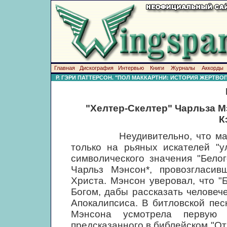
Главная
Дискография
Интервью
Книги
Журналы
Аккорды
Р. ГЭРИ ПАТТЕРСОН. "ПОЛ МАККАРТНИ: ИСТОРИЯ ЖЕРТВ
"Хелтер-Скелтер" Чарльза М
К
Неудивительно, что магия "
только на рьяных искателей "у
символического значения "Бело
Чарльз Мэнсон*, провозгласи
Христа. Мэнсон уверовал, что "
Богом, дабы рассказать человеч
Апокалипсиса. В битловской песн
Мэнсона усмотрела первую 
предсказанного в библейском "От