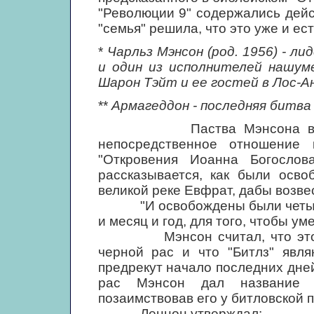
"Революции 9" содержались дейс
"семья" решила, что это уже и ес
*
Чарльз Мэнсон (род. 1956) - л
и один из исполнителей нашум
Шарон Тэйт и ее гостей в Лос-Ан
**
Армагеддон - последняя битва
Паства Мэнсона верила, 
непосредственное отношение 
"Откровения Иоанна Богослов
рассказывается, как были осво
великой реке Евфрат, дабы возвес
"И освобождены были четыре А
и месяц и год, для того, чтобы ум
Мэнсон считал, что этот Ар
черной рас и что "Битлз" явля
предрекут начало последних дней
рас Мэнсон дал название He
позаимствовав его у битловской п
Леннон утверждал: