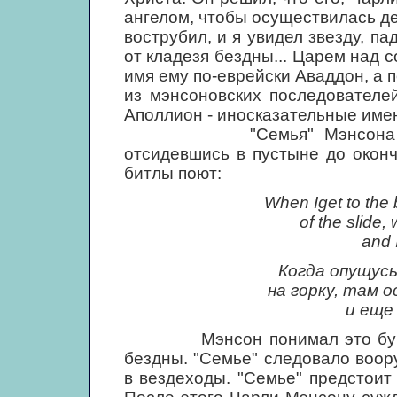
ангелом, чтобы осуществилась де
вострубил, и я увидел звезду, п
от кладезя бездны... Царем над 
имя ему по-еврейски Аваддон, а п
из мэнсоновских последователе
Аполлион - иносказательные име
"Семья" Мэнсона планиро
отсидевшись в пустыне до оконч
битлы поют:
When Iget to the 
of the slide,
and I
Когда опущусь
на горку, там 
и еще 
Мэнсон понимал это букваль
бездны. "Семье" следовало воо
в вездеходы. "Семье" предстоит 