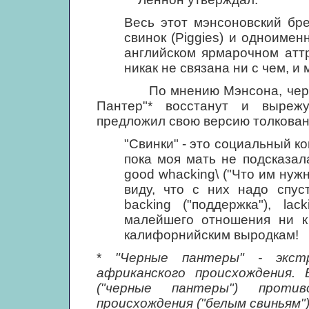
Весь этот мэнсоновский бр
свинок (Piggies) и одноименн
английском ярмарочном аттр
никак не связана ни с чем, и 
По мнению Мэнсона, черноко
Пантер"* восстанут и выреж
предложил свою версию толкован
"Свинки" - это социальный к
пока моя мать не подсказал
good whacking\ ("Что им нужн
виду, что с них надо спус
backing ("поддержка"), la
малейшего отношения ни к
калифорнийским выродкам!
*
"Черные пантеры" - экстр
африканского происхождения.
("черные пантеры") против
происхождения ("белым свиньям")