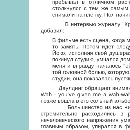
пребывал в отличном расп
столкнулся с тем же самым 
снимали на пленку, Пол начин
В интервью журналу "Кроудэ
добавил:
В фильме есть сцена, когда м
то замять. Потом идет след
Йоко, исполняя свой душера
покинул студию, умчался дом
меня и вправду началось "ой
той головной болью, которую 
студии, она показалась пустя
Даулдинг обращает внимание,
Wah - you've given me a wah-wah
позже вошла в его сольный алъбом
Большинство из нас никак н
стремительно расходились в 
нечеловеческого напряжения ума
главным образом, упирался в ф