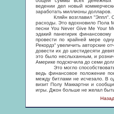
общей суммы всех денежных п
ведении дел новый коммерчески
заработать миллионы долларов.
Кляйн возглавил "Эппл". Он 
расходы. Это вдохновило Пола 
песни You Never Give Me Your Mo
эдакий панегирик финансовому 
провести по крайней мере одну
Рекордз" увеличить авторские от
довести их до шестидесяти девя
это было неслыханным, и розни
Америке подскочила до семи дол
Это могло способствовать пе
ведь финансовое положение пон
между битлами не исчезало. В 
визит Полу Маккартни и сообщи
игры. Джон больше не желал быть
Назад