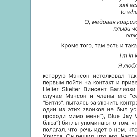
sail ac
to wh
О, медовая ковриж
плыви ч
отк
Кроме того, там есть и такая
I'm in 
Я любл
которую Мэнсон истолковал так
первым пойти на контакт и прив
Helter Skelter Винсент Баглиоз
случае Мэнсон и члены его "с
"Битлз", пытаясь заключить контр
один из этих звонков не был ус
проходи мимо меня"), Blue Jay 
блюз") битлы упоминают о том, ч
полагал, что речь идет о нем, ч
Христа. Он решил, что его, Чарл