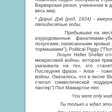
Варварская резня, учиненная в 
весь мир.
*
Дорис Дэй (род. 1924) - амери
пятидесятые годы.
Прибывшая на место прес
изуродованные фанатиками-у
лозунгами, написанными кровью же
тормашками"), Political Piggy ("По
Лозунг Helter Shelter относ
межрасовой войны, которая приве
указывала на тех, кто стане
Последняя фраза - Arise - тож
войны. Оказалось, что в песне Bl
считал символической поддер
пантер") Пол Маккартни пел:
You were only waiti
Ты только и ждал эт