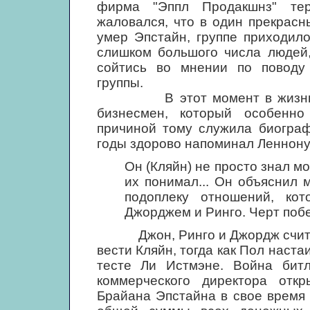
фирма "Эппл Продакшнз" те
жаловался, что в один прекрасн
умер Эпстайн, группе приходило
слишком большого числа людей,
сойтись во мнении по поводу 
группы.
В этот момент в жизнь бит
бизнесмен, который особенно
причиной тому служила биограф
годы здорово напоминал Леннону
Он (Кляйн) не просто знал мо
их понимал... Он объяснил м
подоплеку отношений, ко
Джорджем и Ринго. Черт побе
Джон, Ринго и Джордж считали
вести Кляйн, тогда как Пол наста
тесте Ли Истмэне. Война битл
коммерческого директора отк
Брайана Эпстайна в свое время 