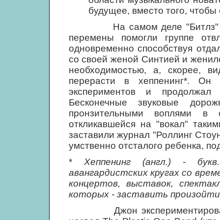
будущее, вместо того, чтобы
На самом деле "Битлз" име
перемены помогли группе отвл
одновременно способствуя отда
со своей женой Синтией и женил
необходимостью, а, скорее, в
перерасти в хеппенинг*. Он 
экспериментов и продолжал
Бесконечные звуковые дорож
пронзительными воплями в с
откликавшейся на "вокал" таки
заставили журнал "Роллинг Стоун
умственно отсталого ребенка, по
*
Хеппенинг (англ.) - бук
авангардистских кругах со вре
концертов, выставок, спектакл
которых - заставить произойти
Джон экспериментировал со 