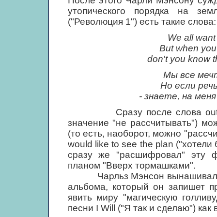
После этого Чарли Мэнсону суж
утопического порядка на зем
("Революция 1") есть такие слова:
We all want
But when you 
don't you know t
Мы все меч
Но если реч
- знаете, на мен
Сразу после слова out (кот
значение "не рассчитывать") мо
(то есть, наоборот, можно "рассчи
would like to see the plan ("хотел
сразу же "расшифровал" эту ф
планом "Вверх тормашками".
Чарльз Мэнсон вынашивал иде
альбома, который он запишет п
явить миру "магическую голлив
песни I Will ("Я так и сделаю") к