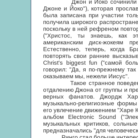
Джон и Йоко сочинили The B
Джоне и Йоко"), которая просл
была записана при участии тол
получила широкого распростран
поскольку в ней рефреном повторял
("Христос, ты знаешь, как э
американским диск-жокеям п
Естественно, теперь, когда Б
повторять свои ранние высказыв
Christ's biggest fun ("самой б
говорил: "Да, я по-прежнему та
оказываем мы, нежели Иисус".
Такое странное поведение 
отдалению Джона от группы и пр
верных фанатов. Джордж Хар
музыкально-религиозные формы 
его увлечение движением "Харе К
альбом Electronic Sound ("Эле
музыкальных критиков, сольны
предназначались "для человеческ
Ринго стал больше интересова