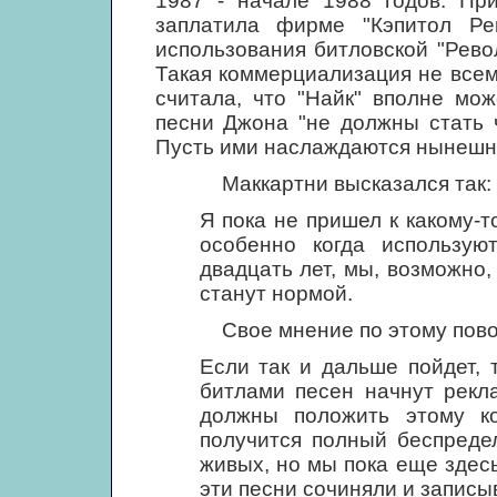
1987 - начале 1988 годов. Пр
заплатила фирме "Кэпитол Ре
использования битловской "Рево
Такая коммерциализация не все
считала, что "Найк" вполне мо
песни Джона "не должны стать 
Пусть ими наслаждаются нынешни
Маккартни высказался так:
Я пока не пришел к какому-т
особенно когда использую
двадцать лет, мы, возможно,
станут нормой.
Свое мнение по этому поводу
Если так и дальше пойдет, 
битлами песен начнут рекл
должны положить этому ко
получится полный беспредел
живых, но мы пока еще здесь!
эти песни сочиняли и записы