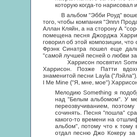
которую когда-то нарисовал 
В альбом "Эбби Роуд" вошел с
того, чтобы компания "Эппл Прод
Аллан Кляйн, а на сторону А "со
помещена песня Джорджа Харрис
говорил об этой композиции, что
Фрэнк Синатра пошел еще дальш
"самой лучшей песней о любви за
Харрисон посвятил Somethin
Харрисон. Позже Патти вдох
знаменитой песни Layla ("Лэйла")
I Me Mine ("Я, мне, мое") Харрисо
Мелодию Something я подоб
над "Белым альбомом". У м
переозвучиванием, поэтому
сочинять. Песня "пошла" ср
какого-то времени на отшли
альбом", потому что к тому
отдал песню Джо Кокеру за 