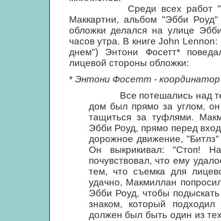
Среди всех работ "Битлз"
Маккартни, альбом "Эбби Роуд"
обложки делался на улице Эбби
часов утра. В книге John Lennon:
днем") Энтони Фосетт* повед
лицевой стороны обложки:
*
Энтони Фосетт - координатор 
Все потешались над тем, ч
дом был прямо за углом, он
тащиться за туфлями. Мак
Эбби Роуд, прямо перед вход
дорожное движение, "Битлз"
Он выкрикивал: "Стоп! Н
почувствовал, что ему удало
тем, что съемка для лице
удачно, Макмиллан попросил
Эбби Роуд, чтобы подыскат
знаком, который подходил
должен был быть один из те