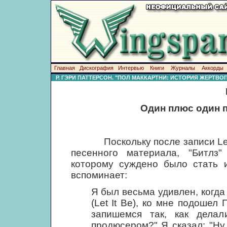
Главная
Дискография
Интервью
Книги
Журналы
Аккорды
Р. ГЭРИ ПАТТЕРСОН. "ПОЛ МАККАРТНИ: ИСТОРИЯ ЖЕРТВ
Один плюс один п
Поскольку после записи Let It
песенного материала, "Битлз
которому суждено было стать 
вспоминает:
Я был весьма удивлен, когда
(Let It Be), ко мне подошел
запишемся так, как дела
продюсером?" Я сказал: "Ну,