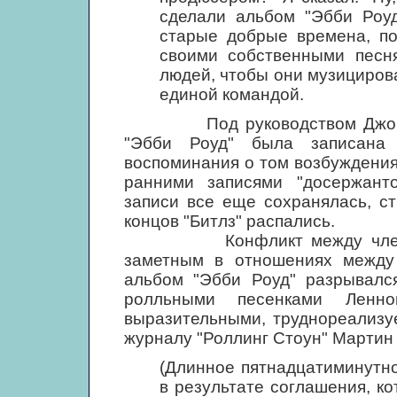
сделали альбом "Эбби Роуд
старые добрые времена, по
своими собственными песн
людей, чтобы они музицирова
единой командой.
Под руководством Джорджа 
"Эбби Роуд" была записана
воспоминания о том возбуждения
ранними записями "досержанто
записи все еще сохранялась, ст
концов "Битлз" распались.
Конфликт между членами г
заметным в отношениях между 
альбом "Эбби Роуд" разрывалс
ролльными песенками Ленн
выразительными, труднореализу
журналу "Роллинг Стоун" Мартин
(Длинное пятнадцатиминутно
в результате соглашения, к