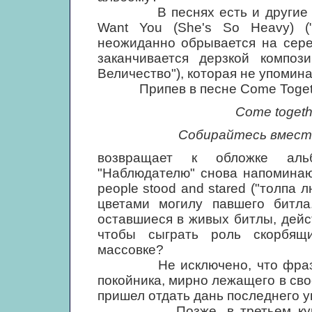
В песнях есть и другие обра
Want You (She's So Heavy) ("
неожиданно обрывается на сере
заканчивается дерзкой компози
Величество"), которая не упомин
Припев в песне Come Together
Come togethe
Собирайтесь вместе,
возвращает к обложке альб
"Наблюдателю" снова напоминают
people stood and stared ("толпа
цветами могилу павшего битла
оставшиеся в живых битлы, дейс
чтобы сыграть роль скорбящ
массовке?
Не исключено, что фраза ove
покойника, мирно лежащего в свое
пришел отдать дань последнего 
Позже, в третьем куплете,