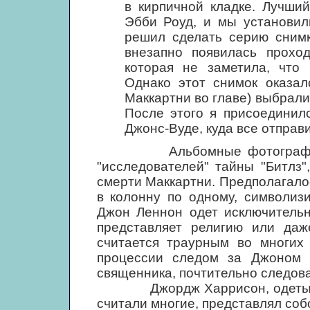
в кирпичной кладке. Лучши
Эбби Роуд, и мы установил
решил сделать серию снимк
внезапно появилась прохо
которая не заметила, что 
Однако этот снимок оказал
Маккартни во главе) выбрали
После этого я присоединил
Джонс-Вуде, куда все отправ
Альбомные фотографии зна
"исследователей" тайны "Битлз"
смерти Маккартни. Предполагало
в колонну по одному, символиз
Джон Леннон одет исключительн
представляет религию или даж
считается траурным во многих 
процессии следом за Джоном 
священника, почтительно следова
Джордж Харрисон, одетый по-
считали многие, представлял соб