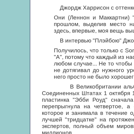
Джордж Харрисон с оттенком г
Они (Леннон и Маккартни) 
прошлом, выделив место на
здесь, впервые, моя вещь выш
В интервью "Плэйбою" Джон Л
Получилось, что только с So
"А", потому что каждый из на
любом случае... Не то чтобы
не дотягивал до нужного ур
него просто не было хорошег
В Великобритании альбом "
Соединенных Штатах 1 октября 
пластинка "Эбби Роуд" сначала
перепрыгнула на четвертое, а
которое и занимала в течение 
лучшей "тридцатке" на протяже
экспертов, полный объем миров
миллионов.