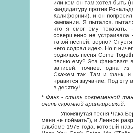
или кем он там хотел быть (
кандидатуру против Рональда
Калифорнии), и он попроси
кампании. Я пытался, пыталс
что я смог ему показать, 
совершенно не устраивала 
такой песней, верно? Спустя 
него содрал идею. Но я ничег
родилась песня Come Togethe
песню ему? Эта фанковая* 
записей, точнее, одна из
Скажем так. Там и фанк, и
нравится звучание. Под эту
в десятку!
*
Фанк - стиль современной та
очень скромной аранжировкой.
Упомянутая песня Чака Берри 
меня не поймать"), и Леннон раз
альбоме 1975 года, который назыв