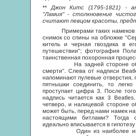
**
Джон Китс (1795-1821) - а
"Ламия" - столкновение чисто
считают певцом красоты, предт
Примерами таких намеков служ
снимок со спины на обложке "Се
китель и черная гвоздика в е
путешествии"; фотография Пола
таинственная похоронная процесс
На задней стороне обложки
смерти". Слева от надписи Beat
напоминают пулевые отверстия, 
пятнышки соединить, то легко
проступает цифра 3. После того
надпись читается как 3 Beatle
четверо, и налицевой стороне о
может быть, перед нами намек на 
настоящими битлами? Тогда 
идеально вписывается в гипотезу
Один из наиболее интригу