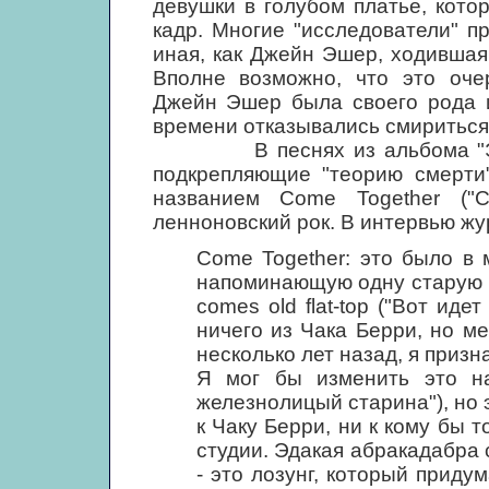
девушки в голубом платье, кото
кадр. Многие "исследователи" пр
иная, как Джейн Эшер, ходившая
Вполне возможно, что это оче
Джейн Эшер была своего рода и
времени отказывались смириться
В песнях из альбома "Эбби 
подкрепляющие "теорию смерти"
названием Come Together ("С
ленноновский рок. В интервью жу
Come Together: это было в 
напоминающую одну старую в
comes old flat-top ("Вот иде
ничего из Чака Берри, но мен
несколько лет назад, я призн
Я мог бы изменить это на
железнолицый старина"), но 
к Чаку Берри, ни к кому бы т
студии. Эдакая абракадабра 
- это лозунг, который приду