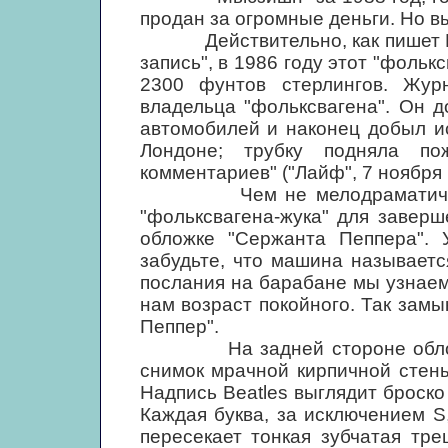
продан за огромные деньги. Но вы
Действительно, как пишет Марк
запись", в 1986 году этот "фольк
2300 фунтов стерлингов. Жур
владельца "фольксвагена". Он д
автомобилей и наконец добыл и
Лондоне; трубку подняла по
комментариев" ("Лайф", 7 ноября 
Чем не мелодраматический 
"фольксвагена-жука" для завер
обложке "Сержанта Пеппера". У
забудьте, что машина называет
послания на барабане мы узнаем,
нам возраст покойного. Так зам
Пеппер".
На задней стороне обложки
снимок мрачной кирпичной стены
Надпись Beatles выглядит броско
Каждая буква, за исключением S
пересекает тонкая зубчатая тр