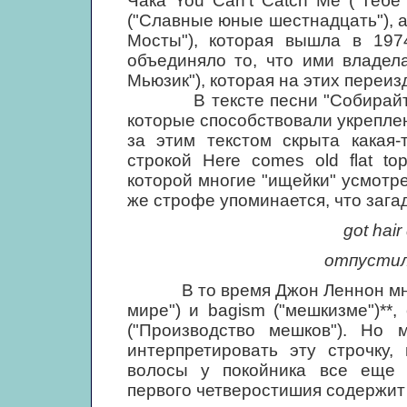
Чака You Can't Catch Me ("Тебе 
("Славные юные шестнадцать"), а 
Мосты"), которая вышла в 197
объединяло то, что ими владел
Мьюзик"), которая на этих переи
В тексте песни "Собирайтесь
которые способствовали укреплен
за этим текстом скрыта какая-
строкой Here comes old flat to
которой многие "ищейки" усмотре
же строфе упоминается, что загад
got hair
отпустил
В то время Джон Леннон много 
мире") и bagism ("мешкизме")**
("Производство мешков"). Но 
интерпретировать эту строчку,
волосы у покойника все еще 
первого четверостишия содержит