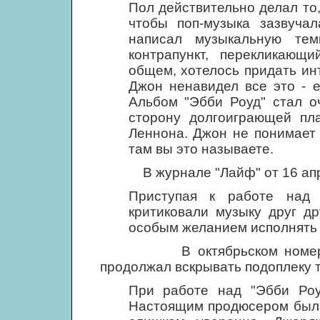
Пол действительно делал то,
чтобы поп-музыка зазвуча
написал музыкальную те
контрапункт, перекликающ
общем, хотелось придать и
Джон ненавидел все это - 
Альбом "Эбби Роуд" стал о
сторону долгоиграющей пла
Леннона. Джон не понимает 
там вы это называете.
В журнале "Лайф" от 16 апрел
Приступая к работе над
критиковали музыку друг др
особым желанием исполнять т
В октябрьском номере жур
продолжал вскрывать подоплеку 
При работе над "Эбби Роу
Настоящим продюсером был 