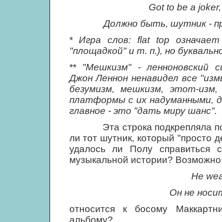
Got to be a joker
Должно быть, шутник - п
*
Игра слов: flat top означа
"площадкой" и т. п.), но буквальн
**
"Мешкизм" - ленноновский 
Джон Леннон ненавидел все "изм
безумизм, мешкизм, этот-изм,
платформы с их надуманными, д
главное - это "дать миру шанс".
Эта строка подкрепляла подо
ли тот шутник, который "просто д
удалось ли Полу справиться 
музыкальной истории? Возможно,
Не wea
Он не носи
относится к босому Маккартн
альбому?