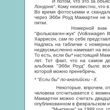
И потом, что это за объяснен
Лондоне". Кому неизвестно, что 
Во время фотосъемки и скандал
через Эбби Роуд Маккартни не мо
пятки.
Номерной знак припарко
"фольксваген-жук" (Volkswagen 
Харрисон, сам по себе представл
Надпись на табличке с номерны
недвусмысленно намекает на возр
То есть, если бы* настоящий Макк
лет. Тот факт, что на самом д
альбома "Эбби Роуд" было всег
которой можно пренебречь.
*
"Если бы" по-английски - if.
Некоторые, впрочем, отмечал
человека отсчитывается с момен
Маккартни можно считать двадц
опубликованном в февральском 
"Мьюзишн" за 1988 год, говор