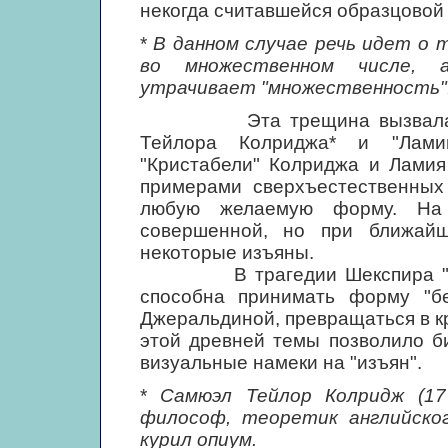
некогда считавшейся образцовой 
*
В данном случае речь идет о 
во множественном числе, а
утрачивает "множественность"
Эта трещина вызвала в па
Тейлора Колриджа* и "Лами
"Кристабели" Колриджа и Ламия
примерами сверхъестественных
любую желаемую форму. На 
совершенной, но при ближайш
некоторые изъяны.
В трагедии Шекспира "Макбе
способна принимать форму "бе
Джеральдиной, превращаться в к
этой древней темы позволило б
визуальные намеки на "изъян".
*
Самюэл Тейлор Колридж (177
философ, теоретик английско
курил опиум.