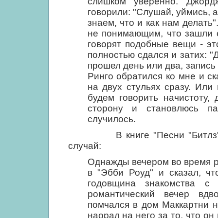
слишком уверенно. Джорд
говорили: "Слушай, уймись, 
знаем, что и как нам делать"
не понимающим, что зашли 
говорят подобные вещи - эт
полностью сдался и затих: "Д
прошел день или два, запись 
Ринго обратился ко мне и ска
на двух стульях сразу. Или 
будем говорить начистоту,
сторону и становлюсь па
случилось.
В книге "Песни "Битлз"" У
случай:
Однажды вечером во время 
в "Эбби Роуд" и сказал, чт
годовщина знакомства с
романтический вечер вдв
помчался в дом Маккартни н
наорал на него за то, что он