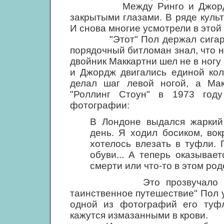
Между Ринго и Джорджем ш
закрытыми глазами. В ряде куль
И снова многие усмотрели в этой
"Этот" Пол держал сигарету в
порядочный битломан знал, что н
двойник Маккартни шел не в ногу
и Джордж двигались единой кол
делал шаг левой ногой, а Мак
"Роллинг Стоун" в 1973 год
фотографии:
В Лондоне выдался жаркий
день. Я ходил босиком, во
хотелось влезать в туфли. 
обуви... А теперь оказывает
смерти или что-то в этом род
Это прозвучало неубеди
таинственное путешествие" Пол 
одной из фотографий его туф
кажутся измазанными в крови.