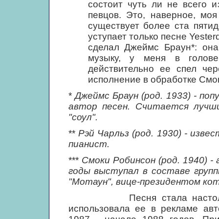
состоит чуть ли не всего и
певцов. Это, наверное, моя
существует более ста пятид
уступает только песне Yester
сделал Джеймс Браун*: она
музыку, у меня в голове
действительно ее спел чер
исполнение в обработке Смо
*
Джеймс Браун (род. 1933) - по
автор песен. Считается лучш
"соул".
**
Рэй Чарльз (род. 1930) - изве
пианист.
***
Смоки Робинсон (род. 1940) -
годы выступал в составе групп
"Мотаун", вице-президентом ко
Песня стала настолько по
использовала ее в рекламе авт