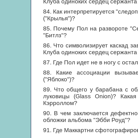
Клуба одиноких сердец сержанта
84. Как интерпретируется "следо
("Крылья")?
85. Почему Пол на развороте "Се
"Битлз"?
86. Что символизирует каскад з
Клуба одиноких сердец сержанта
87. Где Пол идет не в ногу с ост
88. Какие ассоциации вызыва
("Яблоко")?
89. Что общего у барабана с о
луковицы (Glass Onion)? Кака
Кэрроллом?
90. В чем заключается дефектн
обложки альбома "Эбби Роуд"?
91. Где Маккартни сфотографиро