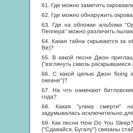
61. Где можно заметить окровав
62. Где можно обнаружить окров
63. Где на обложке альбома "О
Пеппера" можно различить пыла
64. Какая тайна скрывается за об
Be)?
65. В какой песне Джон приглаша
("взглянуть сквозь раскрывшиеся
66. С какой целью Джон fixing 
океане")?
67. На что намекают битловски
года?
68. Какая "улика смерти" н
задумывалась исключительно для
69. Как песни How Do You Sleep? 
("Сдавайся, Бугалу") связаны ст