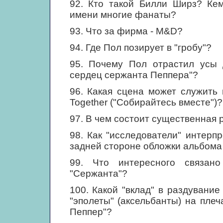
92. Кто такой Билли Ширз? Кем
имени многие фанаты?
93. Что за фирма - М&D?
94. Где Пол позирует в "гробу"?
95. Почему Пол отрастил усы 
сердец сержанта Пеппера"?
96. Какая сцена может служить
Together ("Собирайтесь вместе")?
97. В чем состоит существенная р
98. Как "исследователи" интер
задней стороне обложки альбома
99. Что интересного связан
"Сержанта"?
100. Какой "вклад" в раздувание
"эполеты" (аксельбанты) на пле
Пеппер"?