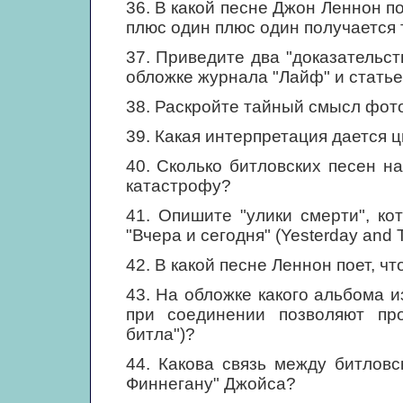
36. В какой песне Джон Леннон пое
плюс один плюс один получается 
37. Приведите два "доказательс
обложке журнала "Лайф" и статье
38. Раскройте тайный смысл фот
39. Какая интерпретация дается ц
40. Сколько битловских песен 
катастрофу?
41. Опишите "улики смерти", к
"Вчера и сегодня" (Yesterday and 
42. В какой песне Леннон поет, чт
43. На обложке какого альбома и
при соединении позволяют про
битла")?
44. Какова связь между битлов
Финнегану" Джойса?