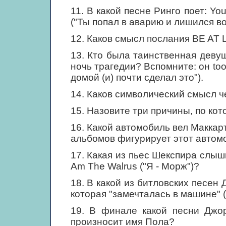
11. В какой песне Ринго поет: You 
("Ты попал в аварию и лишился во
12. Каков смысл послания BE AT 
13. Кто была таинственная деву
ночь трагедии? Вспомните: он took
домой (и) почти сделал это").
14. Каков символический смысл 
15. Назовите три причины, по ко
16. Какой автомобиль вел Маккарт
альбомов фигурирует этот автом
17. Какая из пьес Шекспира слыш
Am The Walrus ("Я - Морж")?
18. В какой из битловских песен
которая "замечталась в машине" (bl
19. В финале какой песни Джо
произносит имя Пола?