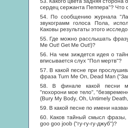
53. Какого цвета задняя сторона
сердец сержанта Пеппера"? Что 
54. По сообщению журнала "Ла
звукограмм голоса Пола, испо
Каковы результаты этого исслед
55. Где можно расслышать фразу
Me Out! Get Me Out!)?
56. На чем зиждется идея о тай
вписывается слух "Пол мертв"?
57. В какой песне при прослуши
фраза Turn Me On, Dead Man ("За
58. В финале какой песни м
"похорони мое тело", "безвременн
(Bury My Body, Oh, Untimely Death
59. В какой песне по имени назва
60. Каков тайный смысл фразы, 
goo goo joob ("гу-гу-гу-джуб")?