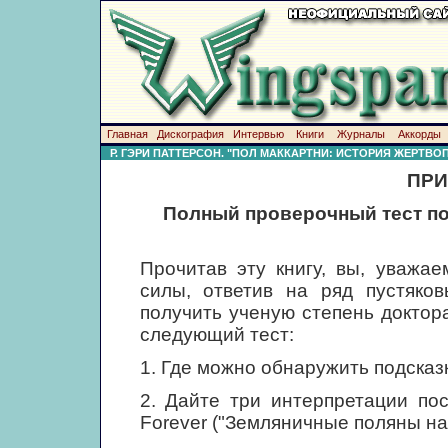
Главная
Дискография
Интервью
Книги
Журналы
Аккорды
Р. ГЭРИ ПАТТЕРСОН. "ПОЛ МАККАРТНИ: ИСТОРИЯ ЖЕРТВ
ПРИ
Полный проверочный тест по
Прочитав эту книгу, вы, уважа
силы, ответив на ряд пустяков
получить ученую степень доктор
следующий тест:
1. Где можно обнаружить подсказ
2. Дайте три интерпретации пос
Forever ("Земляничные поляны нав