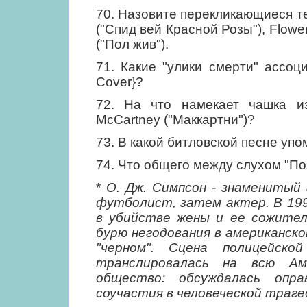
70. Назовите перекликающиеся 
("Спид вей Красной Розы"), Flowers 
("Пол жив").
71. Какие "улики смерти" ассоц
Cover}?
72. На что намекает чашка и
McCartney ("Маккартни")?
73. В какой битловской песне упо
74. Что общего между слухом "По
*
О. Дж. Симпсон - знаменитый 
футболист, затем актер. В 199
в убийстве жены и ее сожителя
бурю негодования в американско
"черном". Сцена полицейск
транслировалась на всю Ам
общество: обсуждалась опра
соучастия в человеческой траге