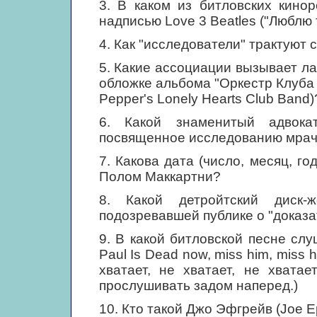
3. В каком из битловских кино
надписью Love 3 Beatles ("Люблю 
4. Как "исследователи" трактуют с
5. Какие ассоциации вызывает л
обложке альбома "Оркестр Клуба 
Pepper's Lonely Hearts Club Band)
6. Какой знаменитый адвока
посвященное исследованию мрач
7. Какова дата (число, месяц, го
Полом Маккартни?
8. Какой детройтский диск-
подозревавшей публике о "доказа
9. В какой битловской песне сл
Paul Is Dead now, miss him, miss 
хватает, не хватает, не хватае
прослушивать задом наперед.)
10. Кто такой Джо Эфгрейв (Joe E