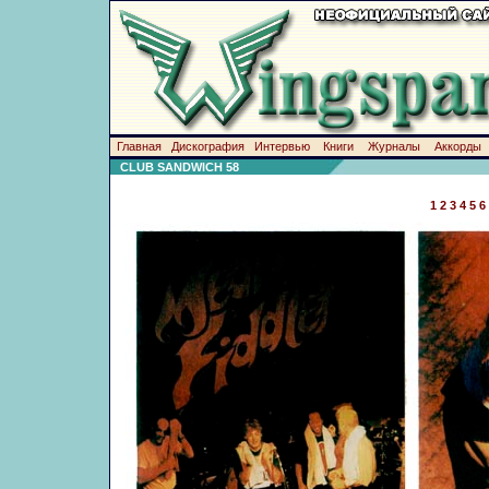
Главная
Дискография
Интервью
Книги
Журналы
Аккорды
CLUB SANDWICH 58
1
2
3
4
5
6