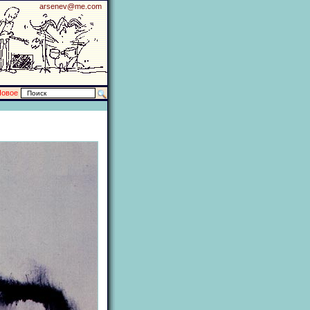
arsenev@me.com
Новое