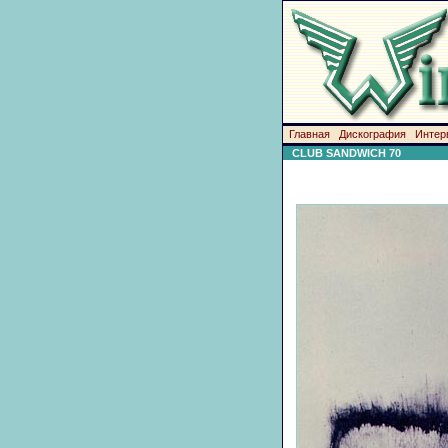
Главная
Дискография
Интер
CLUB SANDWICH 70