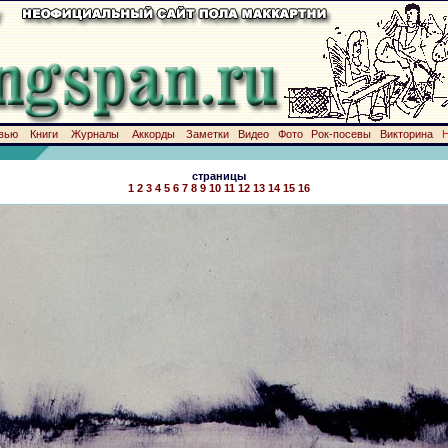
вью
Книги
Журналы
Аккорды
Заметки
Видео
Фото
Рок-посевы
Викторина
страницы
1
2
3
4
5
6
7
8
9
10
11
12
13
14
15
16