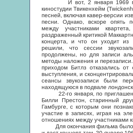
И вот, 2 января 1969 года,
киностудии Твикенхейм (Twickenh
песней, включая кавер-версии из
песни. Однако, вскоре опять 
между участниками квартета
раздраженный критикой Маккартни
концерта, и что он уходит из 
решили, что сессии звукоз
продолжены, но для записи аль
методы наложения и перезаписи. 
приходом Битлз отказались от 
выступления, и сконцентрировал
сеансы звукозаписи были пер
находящуюся в подвале лондонско
22-го января, по приглашению
Билли Престон, старинный дру
Гамбурге, с которым они познак
участие в записях, играя на эл
отношениях между участниками к
Для окончания фильма было ре
и даст концерт там. 30 января 19