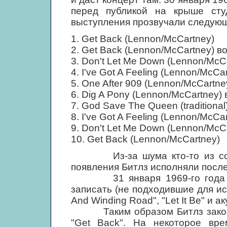
перед публикой на крыше сту
выступления прозвучали следующ
1. Get Back (Lennon/McCartney)
2. Get Back (Lennon/McCartney) 
3. Don't Let Me Down (Lennon/Mc
4. I've Got A Feeling (Lennon/McC
5. One After 909 (Lennon/McCartn
6. Dig A Pony (Lennon/McCartney)
7. God Save The Queen (traditional
8. I've Got A Feeling (Lennon/McCa
9. Don't Let Me Down (Lennon/McC
10. Get Back (Lennon/McCartney)
Из-за шума кто-то из сосед
появления Битлз исполняли после
31 января 1969-го года Бит
записать (не подходившие для ис
And Winding Road", "Let It Be" и а
Таким образом Битлз закончи
"Get Back". На некоторое вр