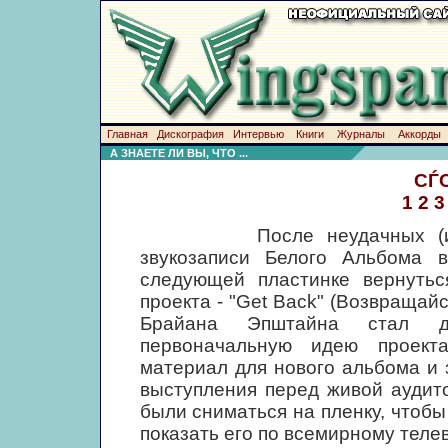
Главная
Дискография
Интервью
Книги
Журналы
Аккорды
А ЗНАЕТЕ ЛИ ВЫ, ЧТО ...
СЃ
1
2
3
После неудачных (из-за л
звукозаписи Белого Альбома 
следующей пластинке вернутьс
проекта - "Get Back" (Возвращай
Брайана Эпштайна стал д
первоначальную идею проект
материал для нового альбома и 
выступления перед живой аудит
были сниматься на пленку, чтоб
показать его по всемирному теле