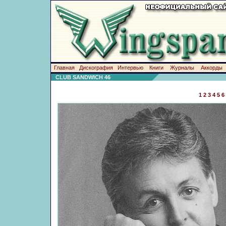
Главная
Дискография
Интервью
Книги
Журналы
Аккорды
CLUB SANDWICH 46
1
2
3
4
5
6