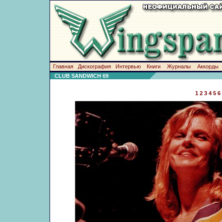
Главная
Дискография
Интервью
Книги
Журналы
Аккорды
CLUB SANDWICH 69
1
2
3
4
5
6