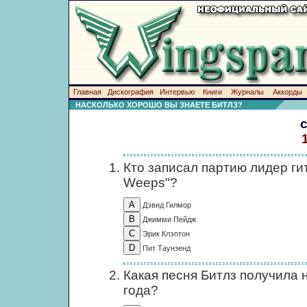
Главная
Дискография
Интервью
Книги
Журналы
Аккорды
НАСКОЛЬКО ХОРОШО ВЫ ЗНАЕТЕ БИТЛЗ?
Кто записал партию лидер гит
Weeps"?
Дэвид Гилмор
Джимми Пейдж
Эрик Клэптон
Пит Таунзенд
Какая песня Битлз получила 
года?