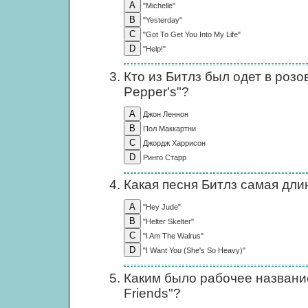
"Michelle"
"Yesterday"
"Got To Get You Into My Life"
"Help!"
Кто из Битлз был одет в роз
Pepper's"?
Джон Леннон
Пол Маккартни
Джордж Харрисон
Ринго Старр
Какая песня Битлз самая дли
"Hey Jude"
"Helter Skelter"
"I Am The Walrus"
"I Want You (She's So Heavy)"
Каким было рабочее название 
Friends"?