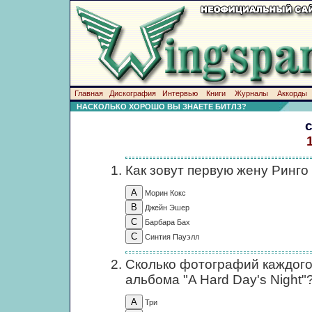
Главная
Дискография
Интервью
Книги
Журналы
Аккорды
НАСКОЛЬКО ХОРОШО ВЫ ЗНАЕТЕ БИТЛЗ?
Как зовут первую жену Ринго
Морин Кокс
Джейн Эшер
Барбара Бах
Синтия Пауэлл
Сколько фотографий каждого
альбома "A Hard Day's Night"
Три