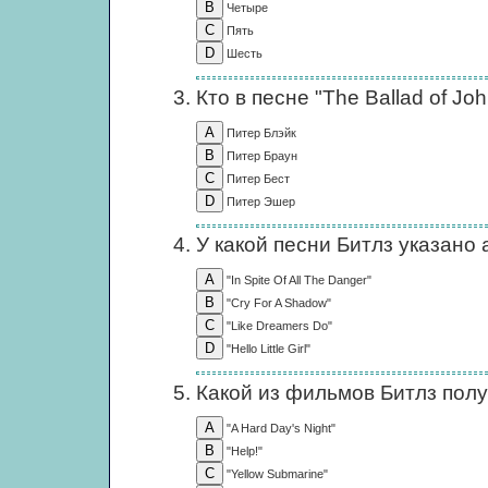
Четыре
Пять
Шесть
Кто в песне "The Ballad of J
Питер Блэйк
Питер Браун
Питер Бест
Питер Эшер
У какой песни Битлз указано
"In Spite Of All The Danger"
"Cry For A Shadow"
"Like Dreamers Do"
"Hello Little Girl"
Какой из фильмов Битлз пол
"A Hard Day's Night"
"Help!"
"Yellow Submarine"