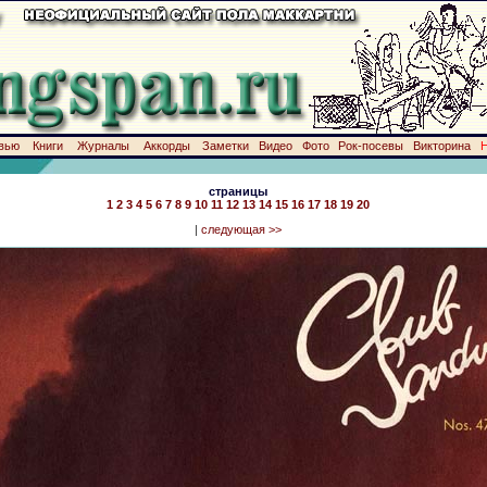
вью
Книги
Журналы
Аккорды
Заметки
Видео
Фото
Рок-посевы
Викторина
страницы
1
2
3
4
5
6
7
8
9
10
11
12
13
14
15
16
17
18
19
20
|
следующая >>