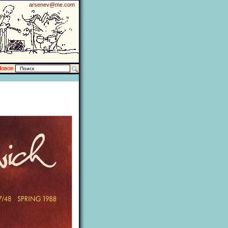
arsenev@me.com
Новое