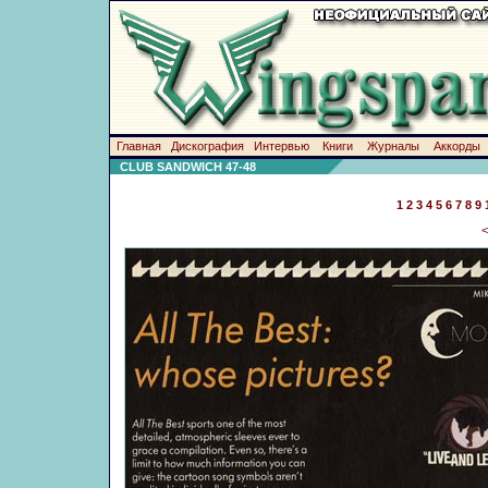
Главная
Дискография
Интервью
Книги
Журналы
Аккорды
CLUB SANDWICH 47-48
1
2
3
4
5
6
7
8
9