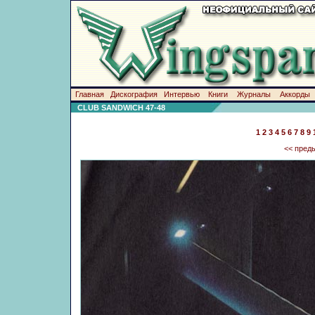
Главная
Дискография
Интервью
Книги
Журналы
Аккорды
CLUB SANDWICH 47-48
1
2
3
4
5
6
7
8
9
<< пред