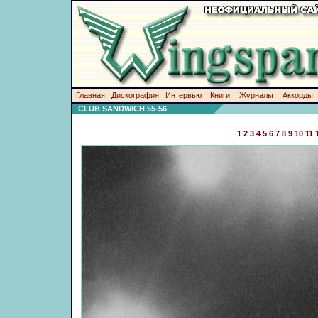
Главная
Дискография
Интервью
Книги
Журналы
Аккорды
CLUB SANDWICH 55-56
1
2
3
4
5
6
7
8
9
10
11