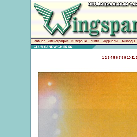
Главная
Дискография
Интервью
Книги
Журналы
Аккорды
CLUB SANDWICH 55-56
1
2
3
4
5
6
7
8
9
10
11