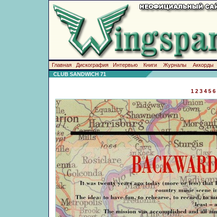
Главная
Дискография
Интервью
Книги
Журналы
Аккорды
CLUB SANDWICH 71
1
2
3
4
5
6