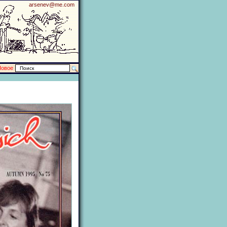
arsenev@me.com
Новое