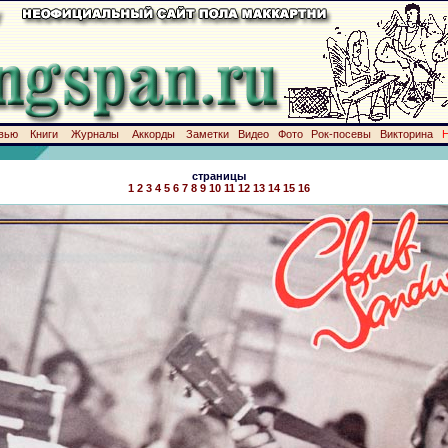
вью
Книги
Журналы
Аккорды
Заметки
Видео
Фото
Рок-посевы
Викторина
страницы
1
2
3
4
5
6
7
8
9
10
11
12
13
14
15
16