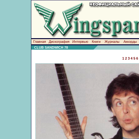
Главная
Дискография
Интервью
Книги
Журналы
Аккорды
CLUB SANDWICH 78
1
2
3
4
5
6