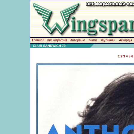
Главная
Дискография
Интервью
Книги
Журналы
Аккорды
CLUB SANDWICH 79
1
2
3
4
5
6