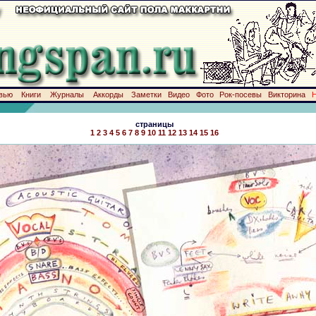
вью
Книги
Журналы
Аккорды
Заметки
Видео
Фото
Рок-посевы
Викторина
страницы
1
2
3
4
5
6
7
8
9
10
11
12
13
14
15
16