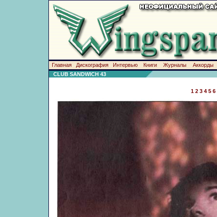
Главная
Дискография
Интервью
Книги
Журналы
Аккорды
CLUB SANDWICH 43
1
2
3
4
5
6