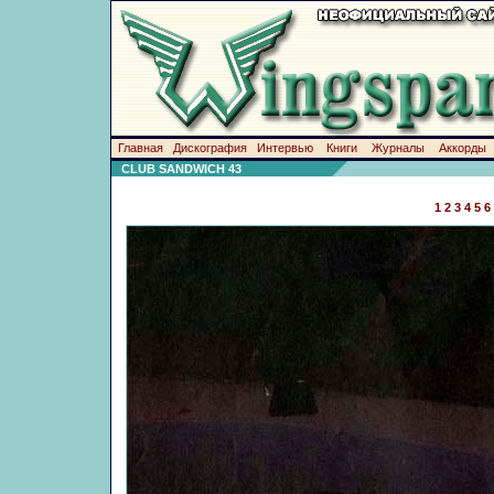
Главная
Дискография
Интервью
Книги
Журналы
Аккорды
CLUB SANDWICH 43
1
2
3
4
5
6