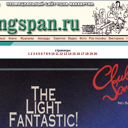
вью
Книги
Журналы
Аккорды
Заметки
Видео
Фото
Рок-посевы
Викторина
страницы
1
2
3
4
5
6
7
8
9
10
11
12
13
14
15
16
17
18
19
20