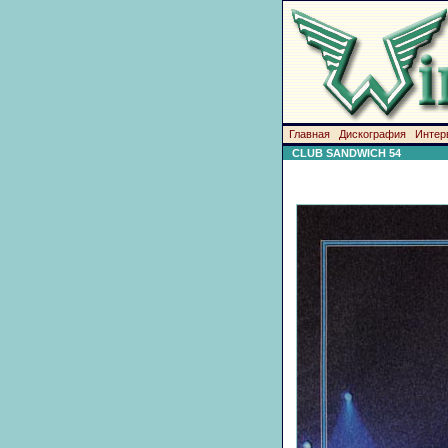
Главная
Дискография
Интер
CLUB SANDWICH 54