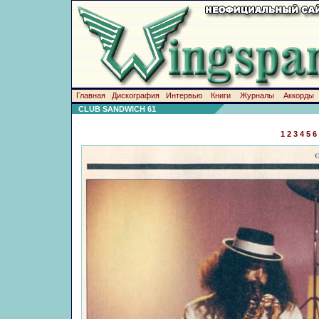
Главная
Дискография
Интервью
Книги
Журналы
Аккорды
CLUB SANDWICH 61
1
2
3
4
5
6