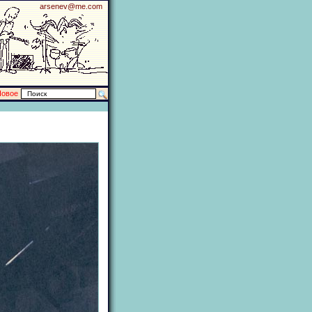
arsenev@me.com
Новое