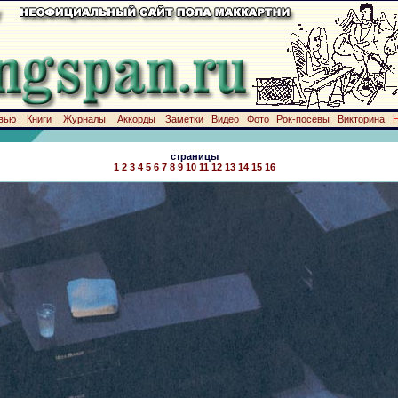
вью
Книги
Журналы
Аккорды
Заметки
Видео
Фото
Рок-посевы
Викторина
страницы
1
2
3
4
5
6
7
8
9
10
11
12
13
14
15
16