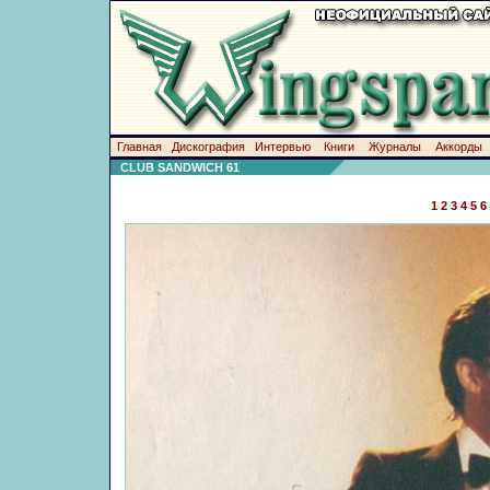
Главная
Дискография
Интервью
Книги
Журналы
Аккорды
CLUB SANDWICH 61
1
2
3
4
5
6