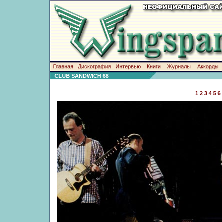
Главная
Дискография
Интервью
Книги
Журналы
Аккорды
CLUB SANDWICH 68
1
2
3
4
5
6