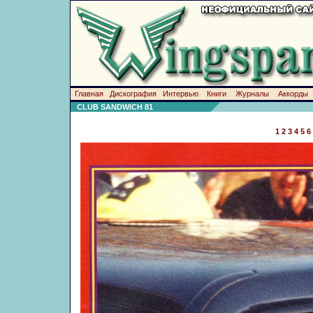
Главная
Дискография
Интервью
Книги
Журналы
Аккорды
CLUB SANDWICH 81
1
2
3
4
5
6