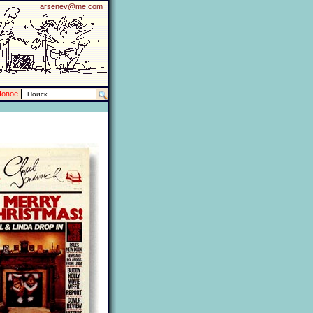
arsenev@me.com
Новое