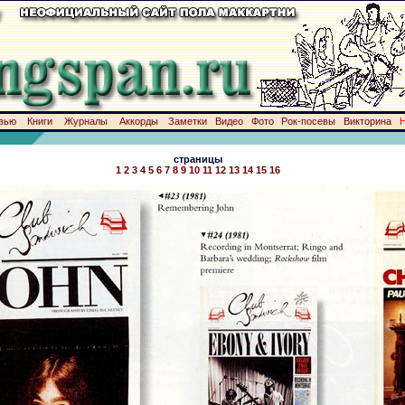
вью
Книги
Журналы
Аккорды
Заметки
Видео
Фото
Рок-посевы
Викторина
страницы
1
2
3
4
5
6
7
8
9
10
11
12
13
14
15
16