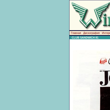
Главная
Дискография
Интер
CLUB SANDWICH 81