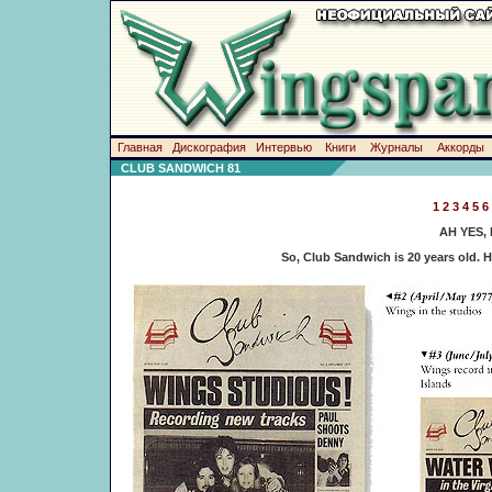
Главная
Дискография
Интервью
Книги
Журналы
Аккорды
CLUB SANDWICH 81
1
2
3
4
5
6
AH YES, 
So, Club Sandwich is 20 years old. H