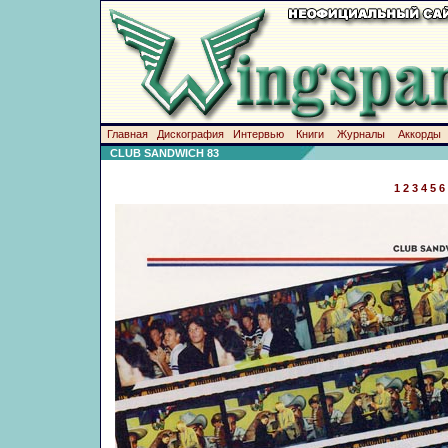
Главная
Дискография
Интервью
Книги
Журналы
Аккорды
CLUB SANDWICH 83
1
2
3
4
5
6