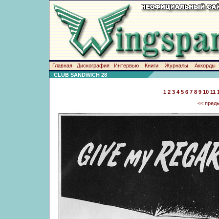
Главная
Дискография
Интервью
Книги
Журналы
Аккорды
CLUB SANDWICH 28
1
2
3
4
5
6
7
8
9
10
11
<< пред