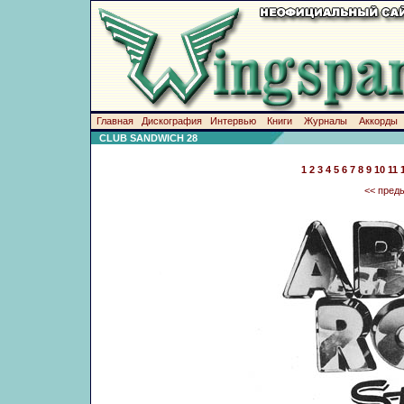
Главная
Дискография
Интервью
Книги
Журналы
Аккорды
CLUB SANDWICH 28
1
2
3
4
5
6
7
8
9
10
11
<< пред