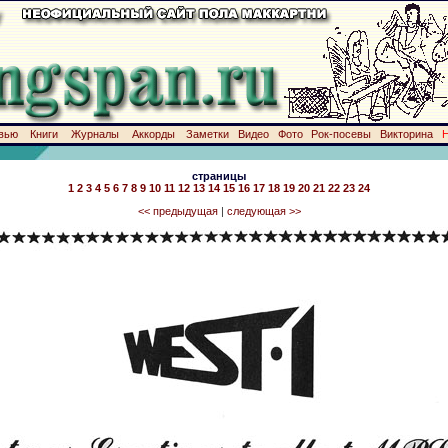
вью
Книги
Журналы
Аккорды
Заметки
Видео
Фото
Рок-посевы
Викторина
страницы
1
2
3
4
5
6
7
8
9
10
11
12
13
14
15
16
17
18
19
20
21
22
23
24
<< предыдущая
|
следующая >>