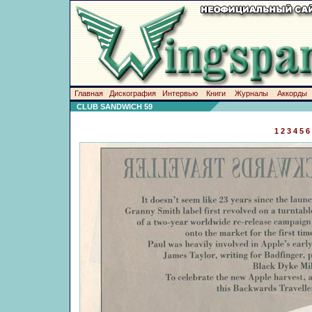
Главная
Дискография
Интервью
Книги
Журналы
Аккорды
CLUB SANDWICH 59
1
2
3
4
5
6