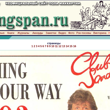
вью
Книги
Журналы
Аккорды
Заметки
Видео
Фото
Рок-посевы
Викторина
страницы
1
2
3
4
5
6
7
8
9
10
11
12
13
14
15
16