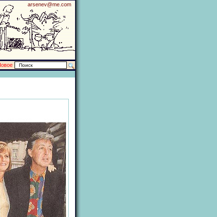
arsenev@me.com
Новое