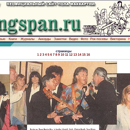
вью
Книги
Журналы
Аккорды
Заметки
Видео
Фото
Рок-посевы
Викторина
страницы
1
2
3
4
5
6
7
8
9
10
11
12
13
14
15
16