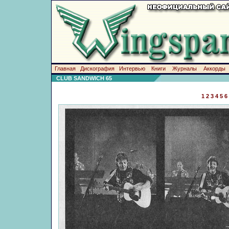
Главная
Дискография
Интервью
Книги
Журналы
Аккорды
CLUB SANDWICH 65
1
2
3
4
5
6